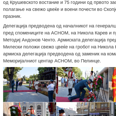
од Крушевското востание и 75 години од првото з
полагање на свежо цвеќе и воени почести во Скоп
празник.
Делегација предводена од началникот на генералш
пред спомениците на АСНОМ, на Никола Карев и 
Методиј Андонов Ченто. Армиската делегација пре
Милески положи свежо цвеќе на гробот на Никола 
армиска делегација предводена од заменик на ком
Меморијалниот центар АСНОМ, во Пелинце.