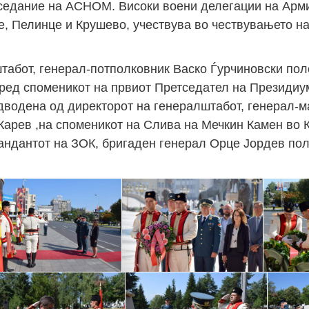
аседание на АСНОМ. Високи воени делегации на Арми
је, Пелинце и Крушево, учествува во чествувањето н
табот, генерал-потполковник Васко Ѓурчиновски по
пред споменикот на првиот Претседател на Президи
дводена од директорот на генералштабот, генерал-м
Карев ,на споменикот на Слива на Мечкин Камен во 
андантот на ЗОК, бригаден генерал Орце Јордев по