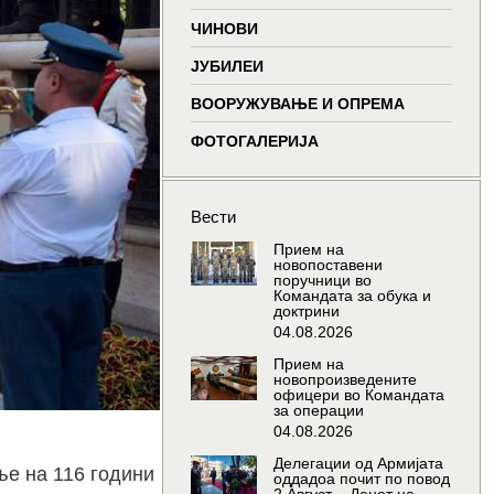
window
window
window
wind
ЧИНОВИ
ЈУБИЛЕИ
ВООРУЖУВАЊЕ И ОПРЕМА
ФОТОГАЛЕРИЈА
Вести
Прием на
новопоставени
поручници во
Командата за обука и
доктрини
04.08.2026
Прием на
новопроизведените
офицери во Командата
за операции
04.08.2026
Делегации од Армијата
ње на 116 години
оддадоа почит по повод