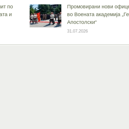
ит по
Промовирани нови офице
ата и
во Воената академија „
Апостолски“
31.07.2026