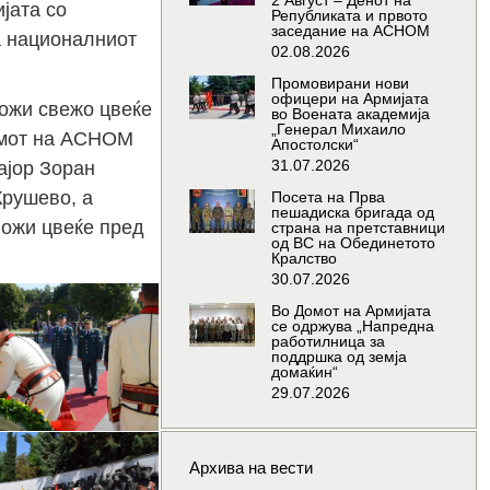
2 Август – Денот на
јата со
Републиката и првото
заседание на АСНОМ
а националниот
02.08.2026
Промовирани нови
офицери на Армијата
ложи свежо цвеќе
во Воената академија
„Генерал Михаило
умот на АСНОМ
Апостолски“
31.07.2026
ајор Зоран
Крушево, а
Посета на Прва
пешадиска бригада од
ложи цвеќе пред
страна на претставници
од ВС на Обединетото
Кралство
30.07.2026
Во Домот на Армијата
се одржува „Напредна
работилница за
поддршка од земја
домаќин“
29.07.2026
Архива на вести