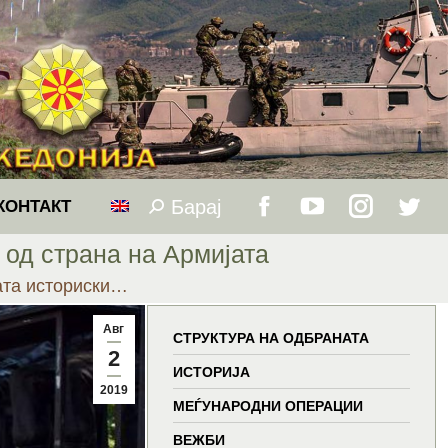
Барај
Search:
КОНТАКТ
Facebook
YouTube
Instagram
Twitt
од страна на Армијата
page
page
page
page
ата историски…
opens
opens
opens
open
Авг
СТРУКТУРА НА ОДБРАНАТА
2
in
in
in
in
ИСТОРИЈА
2019
МЕЃУНАРОДНИ ОПЕРАЦИИ
new
new
new
new
ВЕЖБИ