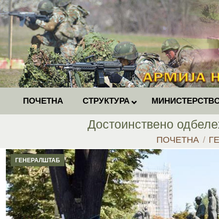
ПОЧЕТНА
СТРУКТУРА
МИНИСТЕРСТВО
Достоинствено одбеле
You are here:
ПОЧЕТНА
Г
ГЕНЕРАЛШТАБ