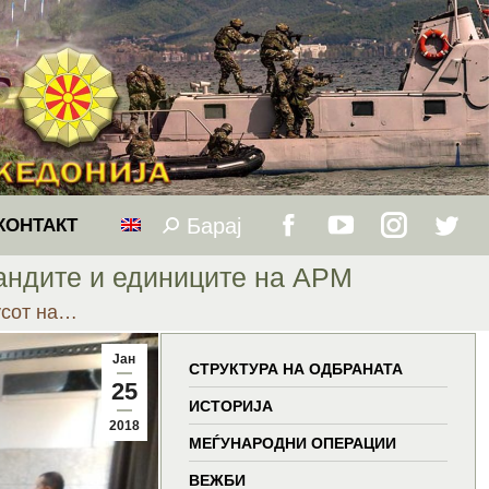
Барај
Search:
КОНТАКТ
Facebook
YouTube
Instagram
Twitt
мандите и единиците на АРМ
page
page
page
page
усот на…
opens
opens
opens
open
Јан
СТРУКТУРА НА ОДБРАНАТА
25
in
in
in
in
ИСТОРИЈА
2018
МЕЃУНАРОДНИ ОПЕРАЦИИ
new
new
new
new
ВЕЖБИ