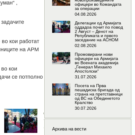
новопроизведените
уман“ ,
офицери во Командата
за операции
04.08.2026
 задачите
Делегации од Армијата
оддадоа почит по повод
2 Август – Денот на
Републиката и првото
заседание на АСНОМ
 во кои работат
02.08.2026
иниците на АРМ
Промовирани нови
офицери на Армијата
во Воената академија
„Генерал Михаило
 во кои
Апостолски“
дачи се потполно
31.07.2026
Посета на Прва
пешадиска бригада од
страна на претставници
од ВС на Обединетото
Кралство
30.07.2026
години од
Делегации
инувањето
од Армијата
оддадоа
Архива на вести