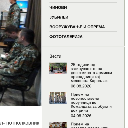
window
window
window
wind
ЧИНОВИ
ЈУБИЛЕИ
ВООРУЖУВАЊЕ И ОПРЕМА
ФОТОГАЛЕРИЈА
Вести
25 години од
загинувањето на
десетмината армиски
припадници кај
месноста Карпалак
08.08.2026
Прием на
новопоставени
поручници во
Командата за обука и
доктрини
04.08.2026
л- потполковник
Прием на