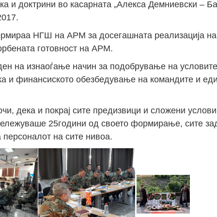
ка и доктрини во касарната „Алекса Демниевски – Ба
2017.
рмираа НГШ на АРМ за досегашната реализација на
орбената готовност на АРМ.
ен на изнаоѓање начин за подобрување на условите
ка и финансиското обезбедување на командите и ед
и, дека и покрај сите предизвици и сложени услови
бележуваше 25години од своето формирање, сите за
 персоналот на сите нивоа.
25 
заг
на