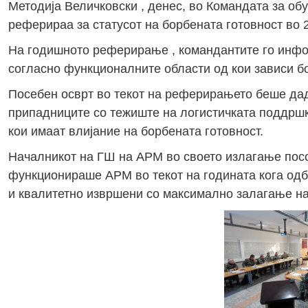
Методија Величковски , денес, во Командата за обу
реферираа за статусот на борбената готовност во 
На годишното реферирање , командантите го инфо
согласно функционалните области од кои зависи б
Посебен осврт во текот на реферирањето беше дад
припадниците со тежиште на логистичката поддрш
кои имаат влијание на борбената готовност.
Началникот на ГШ на АРМ во своето излагање посоч
функционираше АРМ во текот на годината кога од
и квалитетно извршени со максимално залагање на