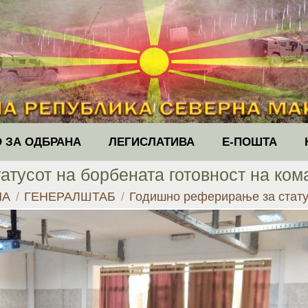
 ЗА ОДБРАНА
ЛЕГИСЛАТИВА
Е-ПОШТА
тусот на борбената готовност на ко
here:
НА
ГЕНЕРАЛШТАБ
Годишно реферирање за стат