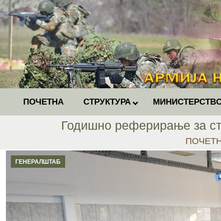
ПОЧЕТНА
СТРУКТУРА
МИНИСТЕРСТВО
Годишно реферирање за ста
You are 
ПОЧЕТ
ГЕНЕРАЛШТАБ