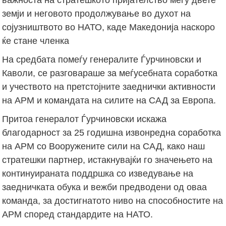
земји и неговото продолжување во духот на
сојузништвото во НАТО, каде Македонија наскоро
ќе стане членка
На средбата помеѓу генералите Ѓурчиновски и
Каволи, се разговараше за меѓусебната соработка
и учеството на претстојните заеднички активности
на АРМ и командата на силите на САД за Европа.
Притоа генералот Ѓурчиновски искажа
благодарност за 25 годишна извонредна соработка
на АРМ со Вооружените сили на САД, како наш
стратешки партнер, истакнувајќи го значењето на
континуираната поддршка со изведување на
заедничката обука и вежби предводени од оваа
команда, за достигнатото ниво на способностите на
АРМ според стандардите на НАТО.