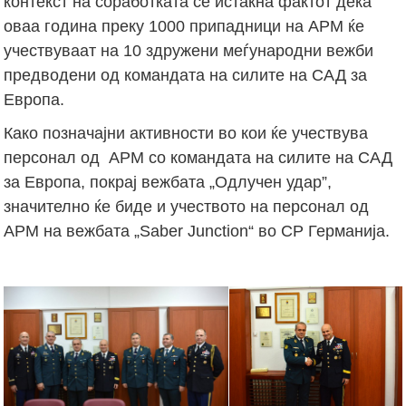
контекст на соработката се истакна фактот дека
оваа година преку 1000 припадници на АРМ ќе
учествуваат на 10 здружени меѓународни вежби
предводени од командата на силите на САД за
Европа.
Како позначајни активности во кои ќе учествува
персонал од АРМ со командата на силите на САД
за Европа, покрај вежбата „Одлучен удар”,
значително ќе биде и учеството на персонал од
АРМ на вежбата „Saber Junction“ во СР Германија.