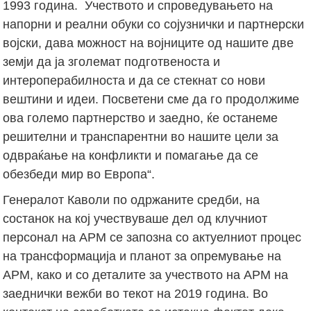
1993 година. Учеството и спроведувањето на
напорни и реални обуки со сојузнички и партнерски
војски, дава можност на војниците од нашите две
земји да ја зголемат подготвеноста и
интероперабилноста и да се стекнат со нови
вештини и идеи. Посветени сме да го продолжиме
ова големо партнерство и заедно, ќе останеме
решителни и транспарентни во нашите цели за
одвраќање на конфликти и помагање да се
обезбеди мир во Европа“.
Генералот Каволи по одржаните средби, на
состанок на кој учествуваше дел од клучниот
персонал на АРМ се запозна со актуелниот процес
на трансформација и планот за опремување на
АРМ, како и со деталите за учеството на АРМ на
заеднички вежби во текот на 2019 година. Во