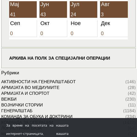
Мај
Јун
Јул
Авг
41
43
24
3
Сеп
Окт
Ное
Дек
0
0
0
0
АРХИВА НА ПОЛК ЗА СПЕЦИЈАЛНИ ОПЕРАЦИИ
Рубрики
АКТИВНОСТИ НА ГЕНЕРАЛШТАБОТ
(146)
АРМИЈАТА ВО МЕДИУМИТЕ
(28)
АРМИЈАТА И СПОРТОТ
(42)
ВЕЖБИ
(230)
ВОЈНИЧКИ СТОРИИ
(11)
ГЕНЕРАЛШТАБ
(1184)
КОМАНДА ЗА ОБУКА И ДОКТРИНИ
(334)
КОМАНДА ЗА ОПЕРАЦИИ
(1422)
За време на посетата на нашата
ЛОГИСТИЧКА БАЗА
(64)
МИРОВНИ МИСИИ
(24)
интернет-страницата, вашата