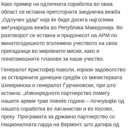
Како пример на одличната соработка во оваа
област се истакна претстојната заедничка вежба
„Одлучен удар” која ќе биде досега најголема
меѓународна вежба во Република Македонија. Во
разговорот се истакна и придонесот на АРМ по
минатогодишното зголемено учеството на свои
припадници во мировните мисии, како и
понатамошните планови за наше учество.
Генералот Кристофер Каволи, изрази задоволство
за остварените денешни средби со министерката
Шекеринска и генералот Ѓурчиновски, при што
истакна: „Извонредното партнерство помеѓу
нашите армии трае повеќе години – почнувајќи од
нашата соработка во Авганистан и во Косово,
преку Програмата за државно партнерство со
Националната гарда на Вермонт, што датира од