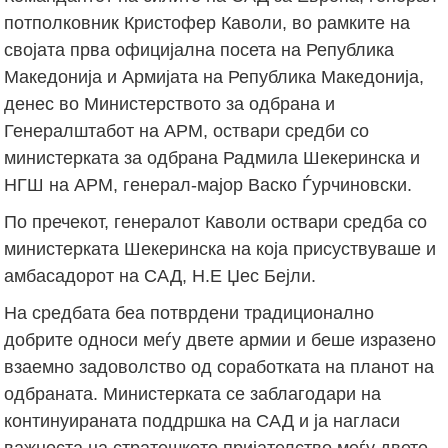
потполковник Кристофер Каволи, во рамките на
својата прва официјална посета на Република
Македонија и Армијата на Република Македонија,
денес во Министерството за одбрана и
Генералштабот на АРМ, оствари средби со
министерката за одбрана Радмила Шекеринска и
НГШ на АРМ, генерал-мајор Васко Ѓурчиновски.
По пречекот, генералот Каволи оствари средба со
министерката Шекеринска на која присуствуваше и
амбасадорот на САД, Н.Е Џес Бејли.
На средбата беа потврдени традиционално
добрите односи меѓу двете армии и беше изразено
взаемно задоволство од соработката на планот на
одбраната. Министерката се заблагодари на
континуираната поддршка на САД и ја нагласи
важноста на стратешкото пријателство меѓу двете