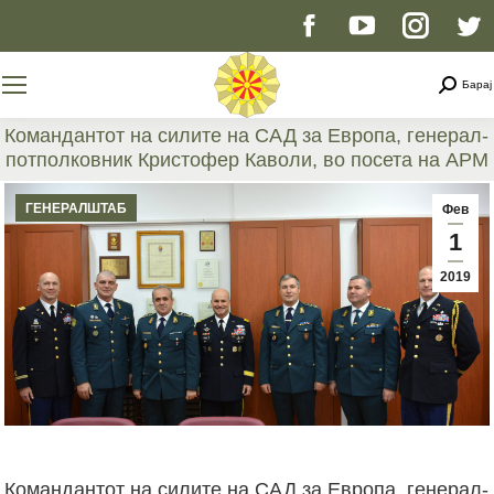
Facebook
YouTube
Instag
T
page
page
page
p
Searc
Барај
opens
opens
opens
o
Командантот на силите на САД за Европа, генерал-
потполковник Кристофер Каволи, во посета на АРМ
in
in
in
i
You are here:
ГЕНЕРАЛШТАБ
Фев
new
new
new
n
1
2019
window
window
windo
w
Командантот на силите на САД за Европа, генерал-