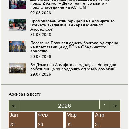
повод 2 Август – Денот на Републиката и
првото заседание на АСНОМ
02.08.2026
Промовирани нови офицери на Армијата во
Воената академија „Генерал Михаило
Апостолски“
31.07.2026
Посета на Прва пешадиска бригада од страна
на претставници од ВС на Обединетото
Кралство
30.07.2026
Во Домот на Армијата се одржува „Напредна
работилница за поддршка од земја домаќин“
29.07.2026
Архива на вести
<
2026
>
▼
Јан
Фев
Мар
Апр
23
24
35
31