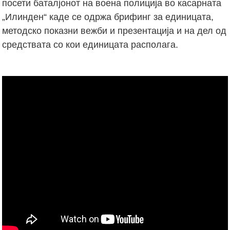
посети баталјонот на воена полиција во касарната
„Илинден“ каде се одржа брифинг за единицата,
методско показни вежби и презентација и на дел од
средствата со кои единицата располага.