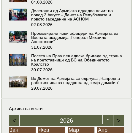
04.08.2026
Делегации од Армијата оддадоа почит по
повод 2 Август – Денот на Републиката и
првото заседание на АСНОМ
02.08.2026
Промовирани нови офицери на Армијата во
Воената академија „Генерал Михаило
Апостолски“
31.07.2026
Посета на Прва пешадиска бригада од страна
на претставници од ВС на Обединетото
Кралство
30.07.2026
Во Домот на Армијата се одржува „Напредна
работилница за поддршка од земја домаќин“
29.07.2026
Архива на вести
<
2026
>
▼
Јан
Фев
Мар
Апр