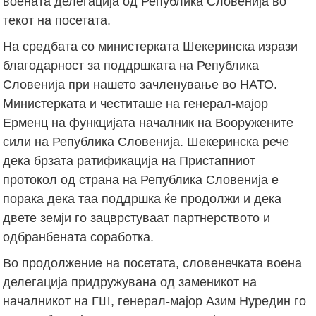
воената делегација од Република Словенија во
текот на посетата.
На средбата со министерката Шекеринска изрази
благодарност за поддршката на Република
Словенија при нашето зачленување во НАТО.
Министерката и честиташе на генерал-мајор
Ерменц на функцијата началник на Вооружените
сили на Република Словенија. Шекеринска рече
дека брзата ратификација на Пристапниот
протокол од страна на Република Словенија е
порака дека таа поддршка ќе продолжи и дека
двете земји го зацврстуваат партнерството и
одбранбената соработка.
Во продолжение на посетата, словенечката воена
делегација придружувана од заменикот на
началникот на ГШ, генерал-мајор Азим Нуредин го