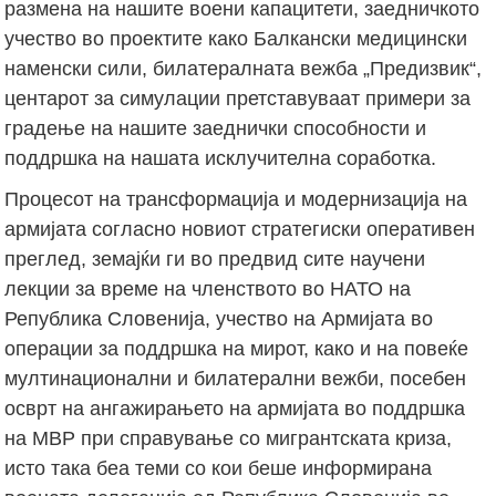
размена на нашите воени капацитети, заедничкото
учество во проектите како Балкански медицински
наменски сили, билатералната вежба „Предизвик“,
центарот за симулации претставуваат примери за
градење на нашите заеднички способности и
поддршка на нашата исклучителна соработка.
Процесот на трансформација и модернизација на
армијата согласно новиот стратегиски оперативен
преглед, земајќи ги во предвид сите научени
лекции за време на членството во НАТО на
Република Словенија, учество на Армијата во
операции за поддршка на мирот, како и на повеќе
мултинационални и билатерални вежби, посебен
осврт на ангажирањето на армијата во поддршка
на МВР при справување со мигрантската криза,
исто така беа теми со кои беше информирана