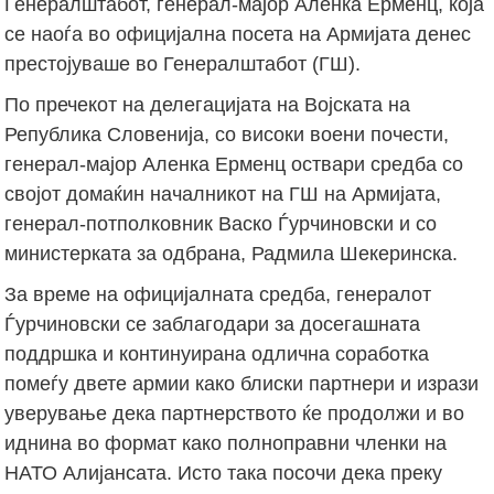
Генералштабот, генерал-мајор Аленка Ерменц, која
се наоѓа во официјална посета на Армијата денес
престојуваше во Генералштабот (ГШ).
По пречекот на делегацијата на Војската на
Република Словенија, со високи воени почести,
генерал-мајор Аленка Ерменц оствари средба со
својот домаќин началникот на ГШ на Армијата,
генерал-потполковник Васко Ѓурчиновски и со
министерката за одбрана, Радмила Шекеринска.
За време на официјалната средба, генералот
Ѓурчиновски се заблагодари за досегашната
поддршка и континуирана одлична соработка
помеѓу двете армии како блиски партнери и изрази
уверување дека партнерството ќе продолжи и во
иднина во формат како полноправни членки на
НАТО Алијансата. Исто така посочи дека преку