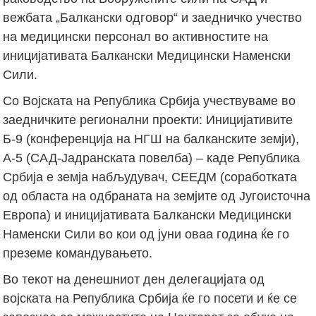
вежбата „Балкански одговор“ и заедничко учество
на медицински персонал во активностите на
иницијативата Балкански Медицински Наменски
Сили.
Со Војската на Република Србија учествуваме во
заедничките регионални проекти: Иницијативите
Б-9 (конференција на НГШ на балканските земји),
А-5 (САД-Јадранската повелба) – каде Република
Србија е земја набљудувач, СЕЕДМ (соработката
од областа на одбраната на земјите од Југоисточна
Европа) и иницијативата Балкански Медицински
Наменски Сили во кои од јуни оваа година ќе го
преземе командувањето.
Во текот на денешниот ден делегацијата од
војската на Република Србија ќе го посети и ќе се