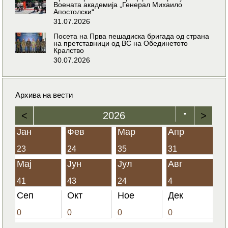
Воената академија „Генерал Михаило
Апостолски“
31.07.2026
Посета на Прва пешадиска бригада од страна
на претставници од ВС на Обединетото
Кралство
30.07.2026
Архива на вести
<
2026
>
▼
Јан
Фев
Мар
Апр
23
24
35
31
Мај
Јун
Јул
Авг
41
43
24
4
Сеп
Окт
Ное
Дек
0
0
0
0