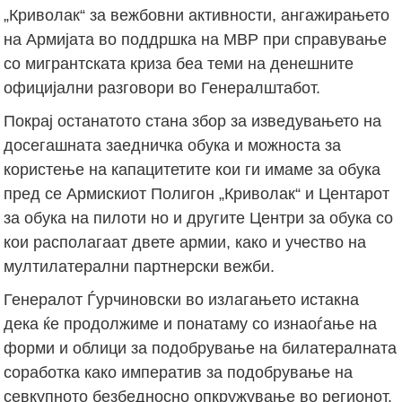
„Криволак“ за вежбовни активности, ангажирањето
на Армијата во поддршка на МВР при справување
со мигрантската криза беа теми на денешните
официјални разговори во Генералштабот.
Покрај останатото стана збор за изведувањето на
досегашната заедничка обука и можноста за
користење на капацитетите кои ги имаме за обука
пред се Армискиот Полигон „Криволак“ и Центарот
за обука на пилоти но и другите Центри за обука со
кои располагаат двете армии, како и учество на
мултилатерални партнерски вежби.
Генералот Ѓурчиновски во излагањето истакна
дека ќе продолжиме и понатаму со изнаоѓање на
форми и облици за подобрување на билатералната
соработка како императив за подобрување на
севкупното безбедносно опкружување во регионот.