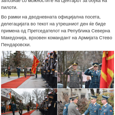
запознае со можностите на Центарот за обука на
пилоти.
Во рамки на дводневната официјална посета,
делегацијата во текот на утрешниот ден ќе биде
примена од Претседателот на Република Северна
Македонија, врховен командант на Армијата Стево
Пендаровски.