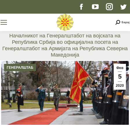
Facebook
YouTube
Instag
T
page
page
page
p
Searc
Барај
opens
opens
opens
o
Началникот на Генералштабот на војската на
Република Србија во официјална посета на
in
in
in
i
Генералштабот на Армијата на Република Северна
Македонија
new
new
new
n
You are here:
ГЕНЕРАЛШТАБ
Фев
window
window
windo
w
5
2020