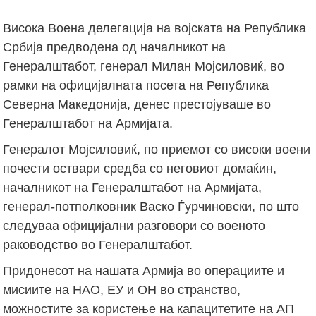
Висока Воена делегација на војската на Република
Србија предводена од началникот на
Генералштабот, генерал Милан Мојсиловиќ, во
рамки на официјалната посета на Република
Северна Македонија, денес престојуваше во
Генералштабот на Армијата.
Генералот Мојсиловиќ, по приемот со високи воени
почести оствари средба со неговиот домаќин,
началникот на Генералштабот на Армијата,
генерал-потполковник Васко Ѓурчиновски, по што
следуваа официјални разговори со военото
раководство во Генералштабот.
Придонесот на нашата Армија во операциите и
мисиите на НАО, ЕУ и ОН во странство,
можностите за користење на капацитетите на АП