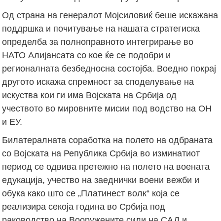
Од страна на генералот Мојсиловиќ беше искажана
поддршка и почитување на нашата стратегиска
определба за полноправното интегрирање во
НАТО Алијансата со кое ќе се подобри и
регионалната безбедносна состојба. Воедно покрај
другото искажа спремност за споделување на
искуства кои ги има Војската на Србија од
учеството во мировните мисии под водство на ОН
и ЕУ.
Билатералната соработка на полето на одбраната
со Војската на Република Србија во изминатиот
период се одвива претежно на полето на воената
едукација, учество на заеднички воени вежби и
обука како што се „Платинест волк“ која се
реализира секоја година во Србија под
раководство на Вооружените сили на САД и