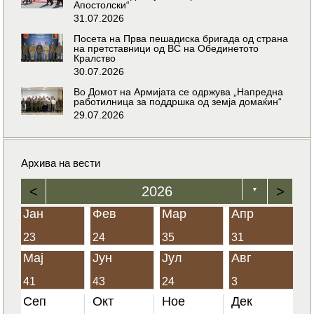
Апостолски“
31.07.2026
Посета на Прва пешадиска бригада од страна
на претставници од ВС на Обединетото
Кралство
30.07.2026
Во Домот на Армијата се одржува „Напредна
работилница за поддршка од земја домаќин“
29.07.2026
Архива на вести
<
2026
>
▼
Јан
Фев
Мар
Апр
23
24
35
31
Мај
Јун
Јул
Авг
41
43
24
3
Сеп
Окт
Ное
Дек