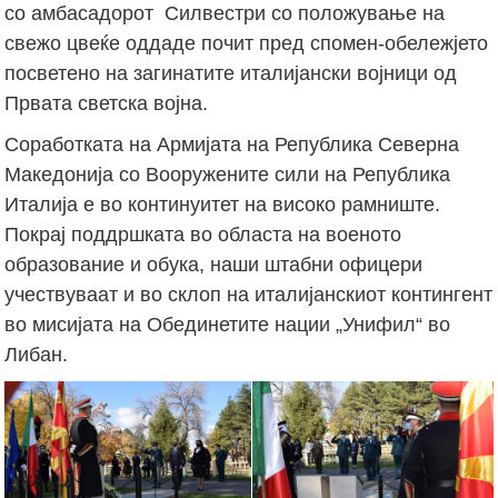
со амбасадорот Силвестри со положување на
свежо цвеќе оддаде почит пред спомен-обележјето
посветено на загинатите италијански војници од
Првата светска војна.
Соработката на Армијата на Република Северна
Македонија со Вооружените сили на Република
Италија е во континуитет на високо рамниште.
Покрај поддршката во областа на военото
образование и обука, наши штабни офицери
учествуваат и во склоп на италијанскиот контингент
во мисијата на Обединетите нации „Унифил“ во
Либан.