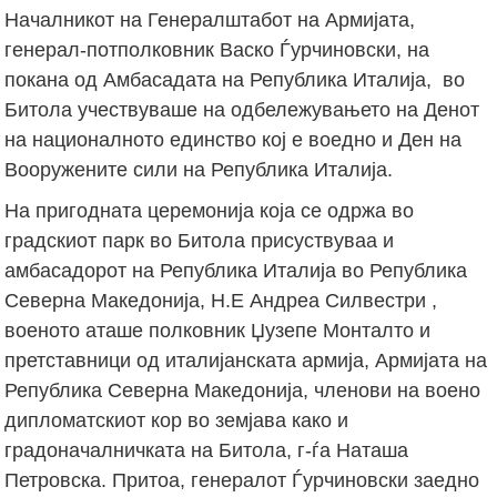
Началникот на Генералштабот на Армијата,
генерал-потполковник Васко Ѓурчиновски, на
покана од Амбасадата на Република Италија, во
Битола учествуваше на одбележувањето на Денот
на националното единство кој е воедно и Ден на
Вооружените сили на Република Италија.
На пригодната церемонија која се одржа во
градскиот парк во Битола присуствуваа и
амбасадорот на Република Италија во Република
Северна Македонија, Н.Е Андреа Силвестри ,
военото аташе полковник Џузепе Монталто и
претставници од италијанската армија, Армијата на
Република Северна Македонија, членови на воено
дипломатскиот кор во земјава како и
градоначалничката на Битола, г-ѓа Наташа
Петровска. Притоа, генералот Ѓурчиновски заедно