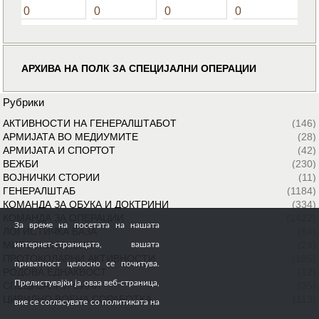
0
0
0
0
АРХИВА НА ПОЛК ЗА СПЕЦИЈАЛНИ ОПЕРАЦИИ
Рубрики
АКТИВНОСТИ НА ГЕНЕРАЛШТАБОТ
(146)
АРМИЈАТА ВО МЕДИУМИТЕ
(28)
АРМИЈАТА И СПОРТОТ
(42)
ВЕЖБИ
(230)
ВОЈНИЧКИ СТОРИИ
(11)
ГЕНЕРАЛШТАБ
(1184)
КОМАНДА ЗА ОБУКА И ДОКТРИНИ
(334)
КОМАНДА ЗА ОПЕРАЦИИ
(1422)
За време на посетата на нашата
ЛОГИСТИЧКА БАЗА
(64)
МИРОВНИ МИСИИ
(24)
интернет-страницата, вашата
ПРОТОКОЛАРНИ АКТИВНОСТИ
(185)
приватност целосно се почитува.
РОДОВА ЕДНАКВОСТ
(12)
Прелистувајќи ја оваа веб-страница,
СПЕЦИЈАЛНИ СИЛИ
(35)
ЦИВИЛНО ВОЕНА СОРАБОТКА
(113)
вие се согласувате со политиката на