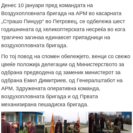
Денес 10 јануари пред командата на
Воздухопловната бригада на АРМ во касарната
„Страшо Пинџур“ во Петровец, се одбележа шест
годишнината од хеликоптерската несреќа во кога
трагично загинаа единаесет припадници на
воздухопловната бригада.
По тој повод на спомен обележјето, венци со свежо
цвеќе положија делегации од Министерството за
одбрана предводена од заменик министерот за
одбрана Емил Димитриев, од Генералштабот на
АРМ, Здружената оперативна команда,
воздухопловната бригада и од Првата
механизирана пешадиска бригада.