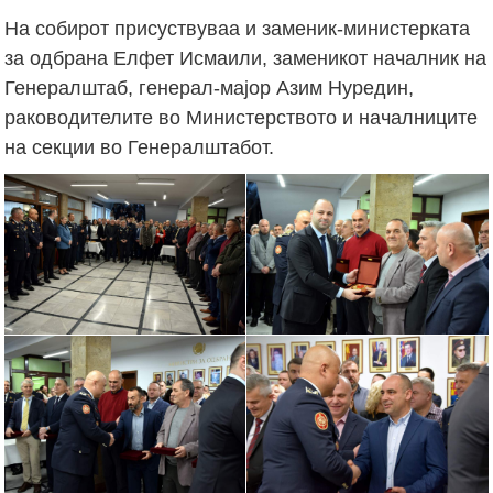
На собирот присуствуваа и заменик-министерката
за одбрана Елфет Исмаили, заменикот началник на
Генералштаб, генерал-мајор Азим Нуредин,
раководителите во Министерството и началниците
на секции во Генералштабот.