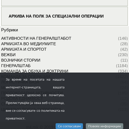
АРХИВА НА ПОЛК ЗА СПЕЦИЈАЛНИ ОПЕРАЦИИ
Рубрики
АКТИВНОСТИ НА ГЕНЕРАЛШТАБОТ
(146)
АРМИЈАТА ВО МЕДИУМИТЕ
(28)
АРМИЈАТА И СПОРТОТ
(42)
ВЕЖБИ
(230)
ВОЈНИЧКИ СТОРИИ
(11)
ГЕНЕРАЛШТАБ
(1184)
КОМАНДА ЗА ОБУКА И ДОКТРИНИ
(334)
КОМАНДА ЗА ОПЕРАЦИИ
(1422)
За време на посетата на нашата
ЛОГИСТИЧКА БАЗА
(64)
МИРОВНИ МИСИИ
(24)
интернет-страницата, вашата
ПРОТОКОЛАРНИ АКТИВНОСТИ
(185)
приватност целосно се почитува.
РОДОВА ЕДНАКВОСТ
(12)
Прелистувајќи ја оваа веб-страница,
СПЕЦИЈАЛНИ СИЛИ
(35)
ЦИВИЛНО ВОЕНА СОРАБОТКА
(113)
вие се согласувате со политиката на
приватност.
Се согласувам
Повеќе информации
mil.mk © 2019 Сите права се задржани