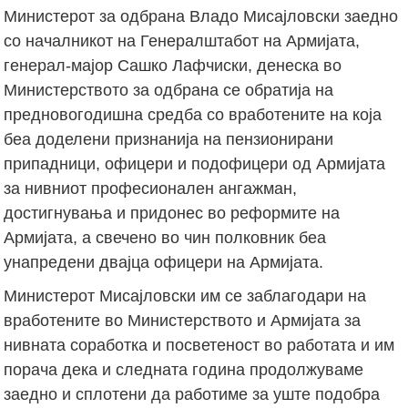
Министерот за одбрана Владо Мисајловски заедно
со началникот на Генералштабот на Армијата,
генерал-мајор Сашко Лафчиски, денеска во
Министерството за одбрана се обратија на
предновогодишна средба со вработените на која
беа доделени признанија на пензионирани
припадници, офицери и подофицери од Армијата
за нивниот професионален ангажман,
достигнувања и придонес во реформите на
Армијата, а свечено во чин полковник беа
унапредени двајца офицери на Армијата.
Министерот Мисајловски им се заблагодари на
вработените во Министерството и Армијата за
нивната соработка и посветеност во работата и им
порача дека и следната година продолжуваме
заедно и сплотени да работиме за уште подобра