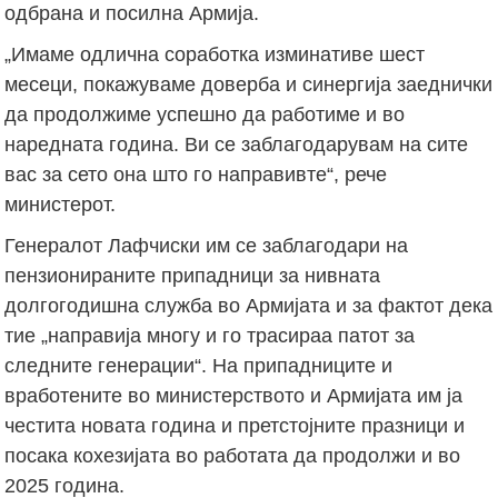
одбрана и посилна Армија.
„Имаме одлична соработка изминативе шест
месеци, покажуваме доверба и синергија заеднички
да продолжиме успешно да работиме и во
наредната година. Ви се заблагодарувам на сите
вас за сето она што го направивте“, рече
министерот.
Генералот Лафчиски им се заблагодари на
пензионираните припадници за нивната
долгогодишна служба во Армијата и за фактот дека
тие „направија многу и го трасираа патот за
следните генерации“. На припадниците и
вработените во министерството и Армијата им ја
честита новата година и претстојните празници и
посака кохезијата во работата да продолжи и во
2025 година.