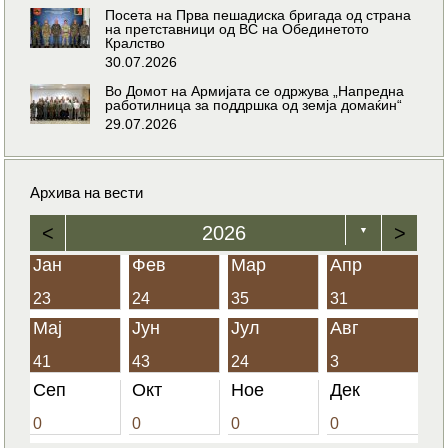
Посета на Прва пешадиска бригада од страна
на претставници од ВС на Обединетото
Кралство
30.07.2026
Во Домот на Армијата се одржува „Напредна
работилница за поддршка од земја домаќин“
29.07.2026
Архива на вести
<
2026
>
▼
Јан
Фев
Мар
Апр
23
24
35
31
Мај
Јун
Јул
Авг
41
43
24
3
Сеп
Окт
Ное
Дек
0
0
0
0