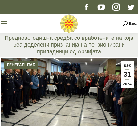
Facebook
YouTube
Instag
T
page
page
page
p
Searc
Барај
opens
opens
opens
o
Предновогодишна средба со вработените на која
беа доделени признанија на пензионирани
in
in
in
i
припадници од Армијата
You are here:
new
new
new
n
ГЕНЕРАЛШТАБ
Дек
31
window
window
windo
w
2024