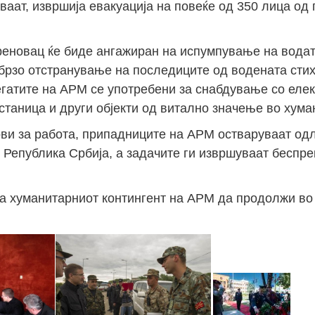
аат, извршија евакуација на повеќе од 350 лица од 
реновац ќе биде ангажиран на испумпување на водат
обрзо отстранување на последиците од водената стихи
регатите на АРМ се употребени за снабдување со еле
таница и други објекти од витално значење во хуман
ови за работа, припадниците на АРМ остваруваат од
 Република Србија, а задачите ги извршуваат беспре
а хуманитарниот контингент на АРМ да продолжи во
Д
о