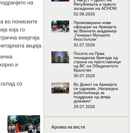
2 Август – Денот на
подрачјето на
Републиката и првото
заседание на АСНОМ
02.08.2026
а во пониските
Промовирани нови
офицери на Армијата
ја која го
во Воената академија
„Генерал Михаило
ктрична енергија
Апостолски“
31.07.2026
итарната акција.
Посета на Прва
лична
пешадиска бригада од
страна на претставници
корно и
од ВС на Обединетото
Кралство
30.07.2026
 склад со
Во Домот на Армијата
се одржува „Напредна
работилница за
поддршка од земја
домаќин“
29.07.2026
елегации
Промовирани
д Армијата
нови
Архива на вести