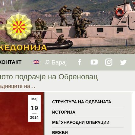
Барај
Search:
КОНТАКТ
Facebook
YouTube
Instagram
Twitt
ото подрачје на Обреновац
page
page
page
page
адниците на…
opens
opens
opens
open
Мај
СТРУКТУРА НА ОДБРАНАТА
19
in
in
in
in
ИСТОРИЈА
2014
МЕЃУНАРОДНИ ОПЕРАЦИИ
new
new
new
new
ВЕЖБИ