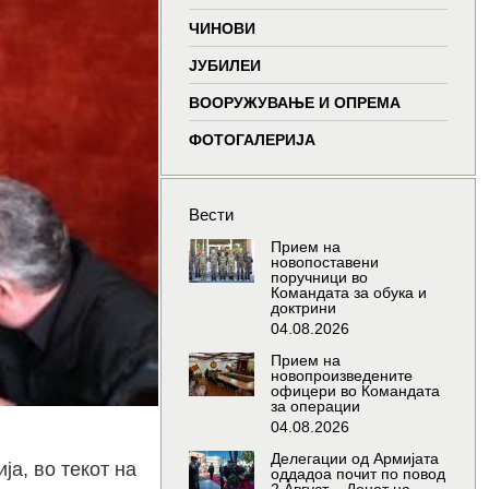
window
window
window
wind
ЧИНОВИ
ЈУБИЛЕИ
ВООРУЖУВАЊЕ И ОПРЕМА
ФОТОГАЛЕРИЈА
Вести
Прием на
новопоставени
поручници во
Командата за обука и
доктрини
04.08.2026
Прием на
новопроизведените
офицери во Командата
за операции
04.08.2026
Делегации од Армијата
а, во текот на
оддадоа почит по повод