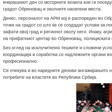
вчерашниот ден со моторните возила кои ги поседув
градот Обреновац и околните населени места.
Денес, персоналот на АРМ кој е распореден во Об
точки на градот со што ќе се создадат услови за п
зафати овој град и регионот околу него. Инаку, аг
на прифатниот центар во Обреновац, полициската с
Без оглед на исклучително тешките и сложени усл
координација и соработка со надлежните органи во
професионално.
Се очекува и во наредните денови ангажирањето н
потребите на властите во Република Србија.