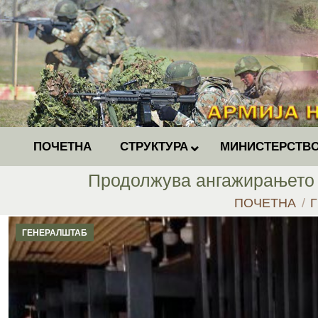
ПОЧЕТНА
СТРУКТУРА
МИНИСТЕРСТВО
Продолжува ангажирањето 
You are here:
ПОЧЕТНА
ГЕНЕРАЛШТАБ