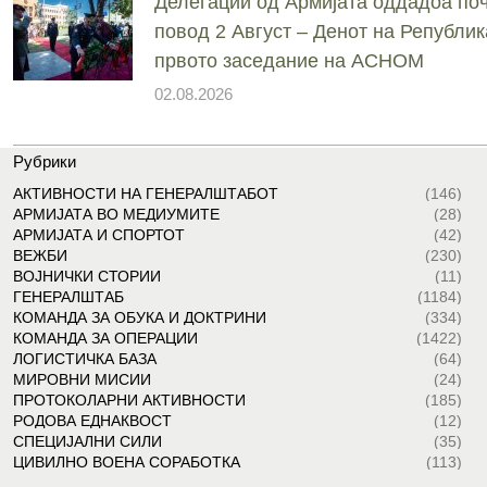
Делегации од Армијата оддадоа поч
повод 2 Август – Денот на Републик
првото заседание на АСНОМ
02.08.2026
Рубрики
АКТИВНОСТИ НА ГЕНЕРАЛШТАБОТ
(146)
АРМИЈАТА ВО МЕДИУМИТЕ
(28)
АРМИЈАТА И СПОРТОТ
(42)
ВЕЖБИ
(230)
ВОЈНИЧКИ СТОРИИ
(11)
ГЕНЕРАЛШТАБ
(1184)
КОМАНДА ЗА ОБУКА И ДОКТРИНИ
(334)
КОМАНДА ЗА ОПЕРАЦИИ
(1422)
ЛОГИСТИЧКА БАЗА
(64)
МИРОВНИ МИСИИ
(24)
ПРОТОКОЛАРНИ АКТИВНОСТИ
(185)
РОДОВА ЕДНАКВОСТ
(12)
СПЕЦИЈАЛНИ СИЛИ
(35)
ЦИВИЛНО ВОЕНА СОРАБОТКА
(113)