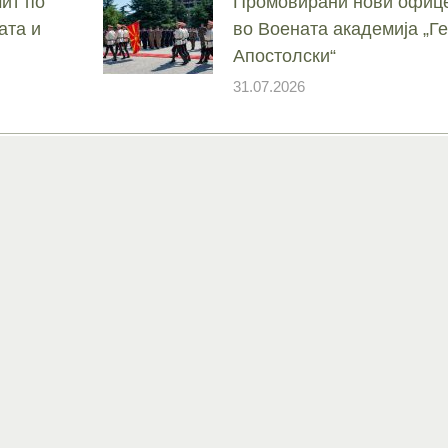
ит по
Промовирани нови офице
ата и
во Воената академија „
Апостолски“
31.07.2026