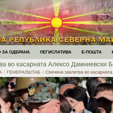
 ЗА ОДБРАНА
ЛЕГИСЛАТИВА
Е-ПОШТА
ва во касарната Алексо Дамниевски 
ere:
А
ГЕНЕРАЛШТАБ
Свечена заклетва во касарнат