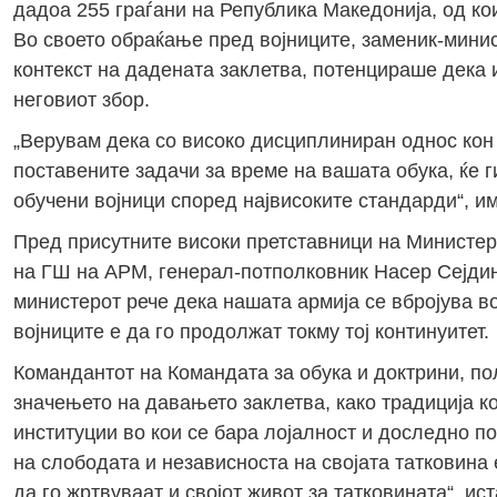
дадоа 255 граѓани на Република Македонија, од ко
Во своето обраќање пред војниците, заменик-мини
контекст на дадената заклетва, потенцираше дека 
неговиот збор.
„Верувам дека со високо дисциплиниран однос кон 
поставените задачи за време на вашата обука, ќе г
обучени војници според највисоките стандарди“, и
Пред присутните високи претставници на Министер
на ГШ на АРМ, генерал-потполковник Насер Сејди
министерот рече дека нашата армија се вбројува в
војниците е да го продолжат токму тој континуитет.
Командантот на Командата за обука и доктрини, по
значењето на давањето заклетва, како традиција ко
институции во кои се бара лојалност и доследно п
на слободата и независноста на својата татковина 
да го жртвуваат и својот живот за татковината“, ис