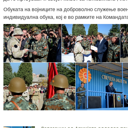
Обуката на војниците на доброволно служење воен
индивидуална обука, кој е во рамките на Командат