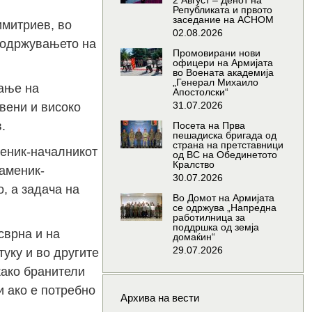
2 Август – Денот на
Републиката и првото
заседание на АСНОМ
имитриев, во
02.08.2026
у одржувањето на
Промовирани нови
офицери на Армијата
во Воената академија
„Генерал Михаило
вање на
Апостолски“
31.07.2026
твени и високо
.
Посета на Прва
пешадиска бригада од
страна на претставници
меник-началникот
од ВС на Обединетото
Кралство
аменик-
30.07.2026
, а задача на
Во Домот на Армијата
се одржува „Напредна
работилница за
поддршка од земја
сврна и на
домаќин“
29.07.2026
туку и во другите
како бранители
и ако е потребно
Архива на вести