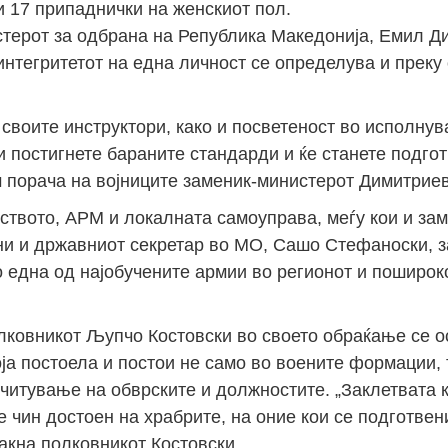
и 17 припаднички на женскиот пол.
стерот за одбрана на Република Македонија, Емил Д
интегритетот на една личност се определува и прек
своите инструктори, како и посветеност во исполну
и постигнете бараните стандарди и ќе станете подго
м порача на војниците заменик-министерот Димитриев
ството, АРМ и локалната самоуправа, меѓу кои и за
ни и државниот секретар во МО, Сашо Стефаноски, з
о една од најобучените армии во регионот и пошироко
лковникот Љупчо Костовски во своето обраќање се о
ја постоела и постои не само во воените формации, 
очитување на обврските и должностите. „Заклетвата 
е чин достоен на храбрите, на оние кои се подготвен
такна полковникот Костовски.