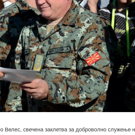
во Велес, свечена заклетва за доброволно служење н