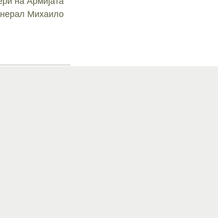
ри на Армијата
Генерал Михаило