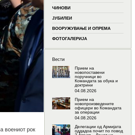
window
window
window
wind
ЧИНОВИ
ЈУБИЛЕИ
ВООРУЖУВАЊЕ И ОПРЕМА
ФОТОГАЛЕРИЈА
Вести
Прием на
новопоставени
поручници во
Командата за обука и
доктрини
04.08.2026
Прием на
новопроизведените
офицери во Командата
за операции
04.08.2026
Делегации од Армијата
а воениот рок
оддадоа почит по повод