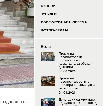
window
window
window
wind
ЧИНОВИ
ЈУБИЛЕИ
ВООРУЖУВАЊЕ И ОПРЕМА
ФОТОГАЛЕРИЈА
Вести
Прием на
новопоставени
поручници во
Командата за обука и
доктрини
04.08.2026
Прием на
новопроизведените
офицери во Командата
за операции
04.08.2026
Делегации од Армијата
опредавање на
оддадоа почит по повод