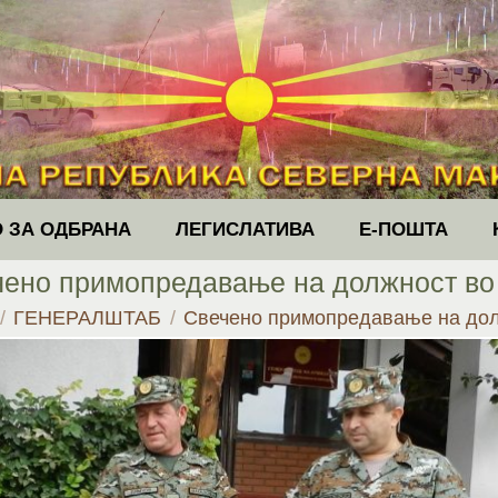
 ЗА ОДБРАНА
ЛЕГИСЛАТИВА
Е-ПОШТА
чено примопредавање на должност во
e:
ГЕНЕРАЛШТАБ
Свечено примопредавање на до