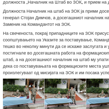
должноста „Началник на Штаб во ЗОК„ и прием на 
Должноста Началник на штаб на ЗОК ја прими досе
генерал Стојан Димчов, а досегашниот началник н
Заменик на Командантот на ЗОК.
На свеченоста, покрај припадниците на ЗОК прису
соопштувањето на Указите за поставување, Команд
тешко во неколку минути да се искаже заслугата и 
постигнале во досегашната работа на формациските
штаб, а на досегашниот началник на штаб му упати
дека со поставувањата на формациските места ушт
произлегуваат од мисијата на ЗОК и им посака ус