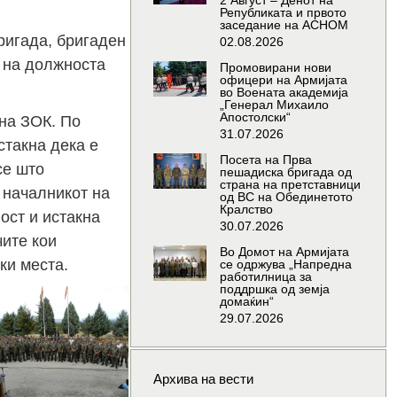
2 Август – Денот на
Републиката и првото
заседание на АСНОМ
ригада, бригаден
02.08.2026
 на должноста
Промовирани нови
офицери на Армијата
во Воената академија
„Генерал Михаило
Апостолски“
на ЗОК. По
31.07.2026
стакна дека е
Посета на Прва
се што
пешадиска бригада од
страна на претставници
 началникот на
од ВС на Обединетото
Кралство
ост и истакна
30.07.2026
ите кои
Во Домот на Армијата
ки места.
се одржува „Напредна
работилница за
поддршка од земја
домаќин“
29.07.2026
Архива на вести