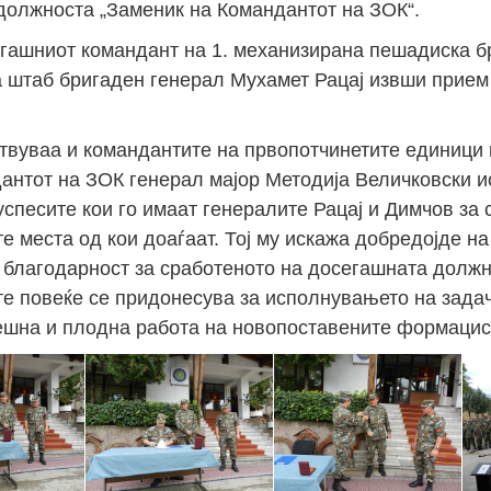
должноста „Заменик на Командантот на ЗОК“.
гашниот командант на 1. механизирана пешадиска б
а штаб бригаден генерал Мухамет Рацај извши прием
ствуваа и командантите на првопотчинетите единици 
антот на ЗОК генерал мајор Методија Величковски и
успесите кои го имаат генералите Рацај и Димчов за 
 места од кои доаѓаат. Тој му искажа добредојде на
 благодарност за сработеното на досегашната должн
е повеќе се придонесува за исполнувањето на задач
пешна и плодна работа на новопоставените формацис