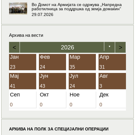
Во Домот на Армијата се одржува „Напредна
работилница за поддршка од земја домаќин“
29.07.2026
Архива на вести
<
2026
>
▼
Јан
Фев
Мар
Апр
23
24
35
31
Мај
Јун
Јул
Авг
41
43
24
3
Сеп
Окт
Ное
Дек
0
0
0
0
АРХИВА НА ПОЛК ЗА СПЕЦИЈАЛНИ ОПЕРАЦИИ