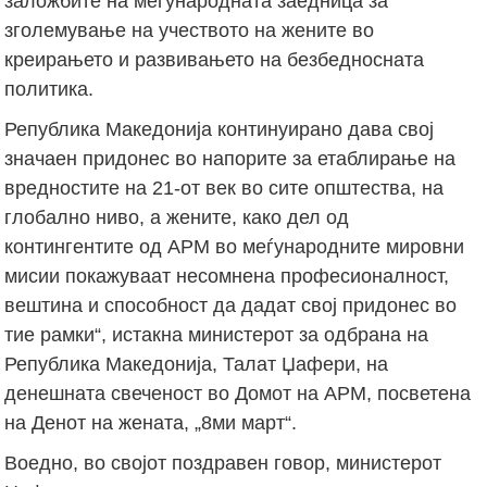
заложбите на меѓународната заедница за
зголемување на учеството на жените во
креирањето и развивањето на безбедносната
политика.
Република Македонија континуирано дава свој
значаен придонес во напорите за етаблирање на
вредностите на 21-от век во сите општества, на
глобално ниво, а жените, како дел од
контингентите од АРМ во меѓународните мировни
мисии покажуваат несомнена професионалност,
вештина и способност да дадат свој придонес во
тие рамки“, истакна министерот за одбрана на
Република Македонија, Талат Џафери, на
денешната свеченост во Домот на АРМ, посветена
на Денот на жената, „8ми март“.
Воедно, во својот поздравен говор, министерот