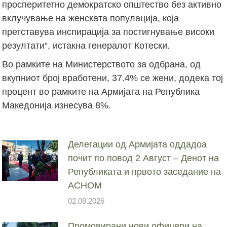
просперитетно демократско општество без активно
вклучување на женската популација, која
претставува инспирација за постигнување високи
резултати“, истакна генералот Котески.
Во рамките на Министерството за одбрана, од
вкупниот број вработени, 37.4% се жени, додека тој
процент во рамките на Армијата на Република
Македонија изнесува 8%.
Делегации од Армијата оддадоа
почит по повод 2 Август – Денот на
Републиката и првото заседание на
АСНОМ
02.08.2026
Промовирани нови офицери на