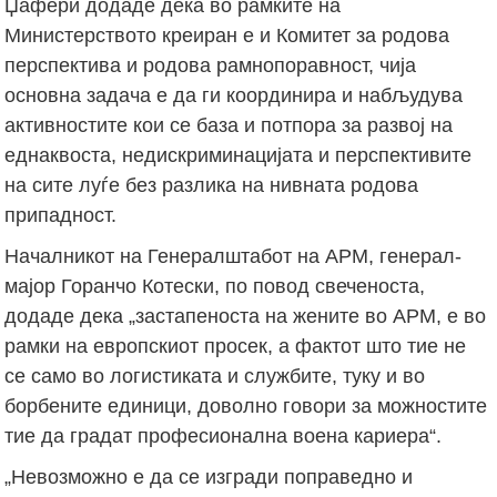
Џафери додаде дека во рамките на
Министерството креиран е и Комитет за родова
перспектива и родова рамнопоравност, чија
основна задача е да ги координира и набљудува
активностите кои се база и потпора за развој на
еднаквоста, недискриминацијата и перспективите
на сите луѓе без разлика на нивната родова
припадност.
Началникот на Генералштабот на АРМ, генерал-
мајор Горанчо Котески, по повод свеченоста,
додаде дека „застапеноста на жените во АРМ, е во
рамки на европскиот просек, а фактот што тие не
се само во логистиката и службите, туку и во
борбените единици, доволно говори за можностите
тие да градат професионална воена кариера“.
„Невозможно е да се изгради поправедно и