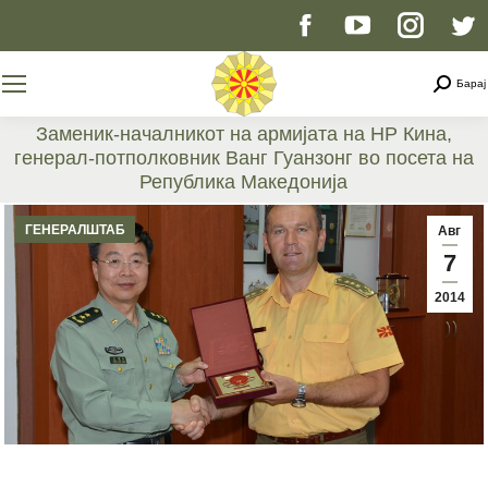
Facebook
YouTube
Instag
T
page
page
page
p
Searc
Барај
opens
opens
opens
o
Заменик-началникот на армијата на НР Кина,
генерал-потполковник Ванг Гуанзонг во посета на
in
in
in
i
Република Македонија
You are here:
new
new
new
n
ГЕНЕРАЛШТАБ
Авг
7
window
window
windo
w
2014