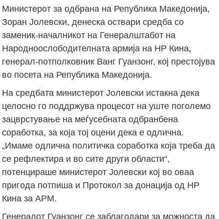
Министерот за одбрана на Република Македонија,
Зоран Јолевски, денеска оствари средба со
заменик-началникот на Генералштабот на
Народноослободителната армија на НР Кина,
генерал-потполковник Ванг Гуанзонг, кој престојува
во посета на Република Македонија.
На средбата министерот Јолевски истакна дека
целосно го поддржува процесот на уште поголемо
зацврстување на меѓусебната одбранбена
соработка, за која тој оцени дека е одлична.
„Имаме одлична политичка соработка која треба да
се рефлектира и во сите други области“,
потенцираше министерот Јолевски кој во оваа
пригода потпиша и Протокол за донација од НР
Кина за АРМ.
Генералот Гуанзонг се заблагодари за можноста да