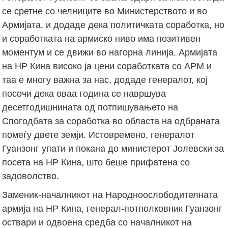
се сретне со челниците во Министерството и во
Армијата, и додаде дека политичката соработка, но
и соработката на армиско ниво има позитивен
моментум и се движи во нагорна линија. Армијата
на НР Кина високо ја цени соработката со АРМ и
таа е многу важна за нас, додаде генералот, кој
посочи дека оваа година се навршува
десетгодишнината од потпишувањето на
Спогодбата за соработка во областа на одбраната
помеѓу двете земји. Истовремено, генералот
Гуанзонг упати и покана до министерот Јолевски за
посета на НР Кина, што беше прифатена со
задоволство.
Заменик-началникот на Народноослободителната
армија на НР Кина, генерал-потполковник Гуанзонг
оствари и одвоена средба со началникот на