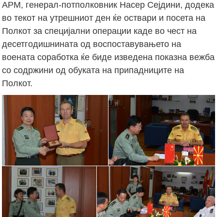
АРМ, генерал-потполковник Насер Сејдини, додека
во текот на утрешниот ден ќе оствари и посета на
Полкот за специјални операции каде во чест на
десетгодишнината од воспоставувањето на
воената соработка ќе биде изведена показна вежба
со содржини од обуката на припадниците на
Полкот.