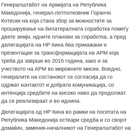
Генералштабот на Армијата на Република
Македонија, генерал-потполковник Горанчо
Котески на која стана збор за можностите за
проширување на билатералната соработка помеѓу
двете земји, идните планови за соработка, а пред
делегацијата на НР Кина беа прикажани и
презентации за трансформацијата на АРМ која
треба да заврши во 2015 година, како и за
учеството на АРМ во мировните мисии. Воедно,
генералите на состанокот се согласија да го
одржат контактот и добрата комуникација, со
интенција средбите на високо ниво да продолжат
да се реализираат и во иднина.
Делегацијата од НР Кина во рамки на посетата на
Република Македонија оствари средба и со својот
домаќин, заменик-началникот на Генералштабот на