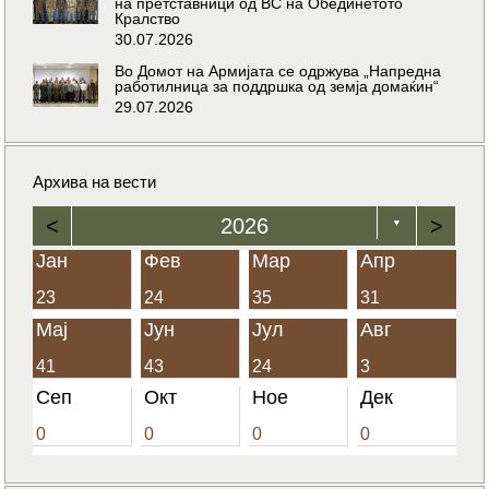
на претставници од ВС на Обединетото
Кралство
30.07.2026
Во Домот на Армијата се одржува „Напредна
работилница за поддршка од земја домаќин“
29.07.2026
Архива на вести
<
2026
>
▼
Јан
Фев
Мар
Апр
23
24
35
31
Мај
Јун
Јул
Авг
41
43
24
3
Сеп
Окт
Ное
Дек
0
0
0
0