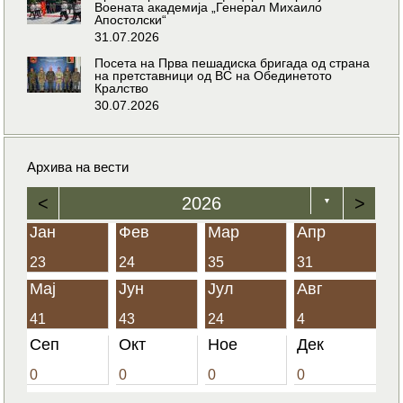
Воената академија „Генерал Михаило
Апостолски“
31.07.2026
Посета на Прва пешадиска бригада од страна
на претставници од ВС на Обединетото
Кралство
30.07.2026
Архива на вести
<
2026
>
▼
Јан
Фев
Мар
Апр
23
24
35
31
Мај
Јун
Јул
Авг
41
43
24
4
Сеп
Окт
Ное
Дек
0
0
0
0