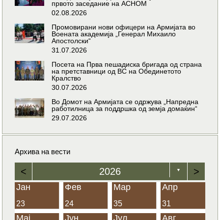
првото заседание на АСНОМ
02.08.2026
Промовирани нови офицери на Армијата во
Воената академија „Генерал Михаило
Апостолски“
31.07.2026
Посета на Прва пешадиска бригада од страна
на претставници од ВС на Обединетото
Кралство
30.07.2026
Во Домот на Армијата се одржува „Напредна
работилница за поддршка од земја домаќин“
29.07.2026
Архива на вести
<
2026
>
▼
Јан
Фев
Мар
Апр
23
24
35
31
Мај
Јун
Јул
Авг