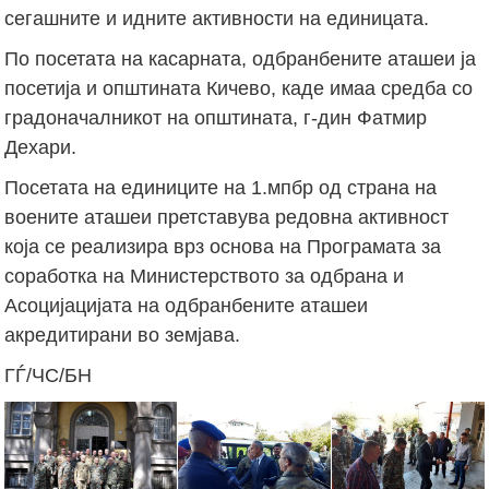
сегашните и идните активности на единицата.
По посетата на касарната, одбранбените аташеи ја
посетија и општината Кичево, каде имаа средба со
градоначалникот на општината, г-дин Фатмир
Дехари.
Посетата на единиците на 1.мпбр од страна на
воените аташеи претставува редовна активност
која се реализира врз основа на Програмата за
соработка на Министерството за одбрана и
Асоцијацијата на одбранбените аташеи
акредитирани во земјава.
ГЃ/ЧС/БН