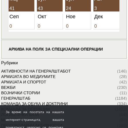
41
43
24
3
Сеп
Окт
Ное
Дек
0
0
0
0
АРХИВА НА ПОЛК ЗА СПЕЦИЈАЛНИ ОПЕРАЦИИ
Рубрики
АКТИВНОСТИ НА ГЕНЕРАЛШТАБОТ
(146)
АРМИЈАТА ВО МЕДИУМИТЕ
(28)
АРМИЈАТА И СПОРТОТ
(42)
ВЕЖБИ
(230)
ВОЈНИЧКИ СТОРИИ
(11)
ГЕНЕРАЛШТАБ
(1184)
КОМАНДА ЗА ОБУКА И ДОКТРИНИ
(334)
КОМАНДА ЗА ОПЕРАЦИИ
(1422)
За време на посетата на нашата
ЛОГИСТИЧКА БАЗА
(64)
МИРОВНИ МИСИИ
(24)
интернет-страницата, вашата
ПРОТОКОЛАРНИ АКТИВНОСТИ
(185)
приватност целосно се почитува.