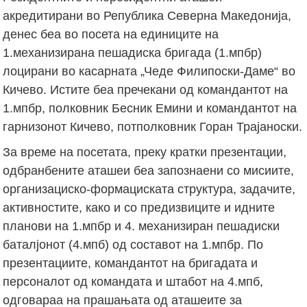
акредитирани во Република Северна Македонија,
денес беа во посета на единиците на
1.механизирана пешадиска бригада (1.мпбр)
лоцирани во касарната „Чеде Филипоски-Даме“ во
Кичево. Истите беа пречекани од командантот на
1.мпбр, полковник Бесник Емини и командантот на
гарнизонот Кичево, потполковник Горан Трајаноски.
За време на посетата, преку кратки презентации,
одбранбените аташеи беа запознаени со мисиите,
организациско-формациската структура, задачите,
активностите, како и со предизвиците и идните
планови на 1.мпбр и 4. механизиран пешадиски
баталјонот (4.мпб) од составот на 1.мпбр. По
презентациите, командантот на бригадата и
персоналот од командата и штабот на 4.мпб,
одговараа на прашањата од аташеите за