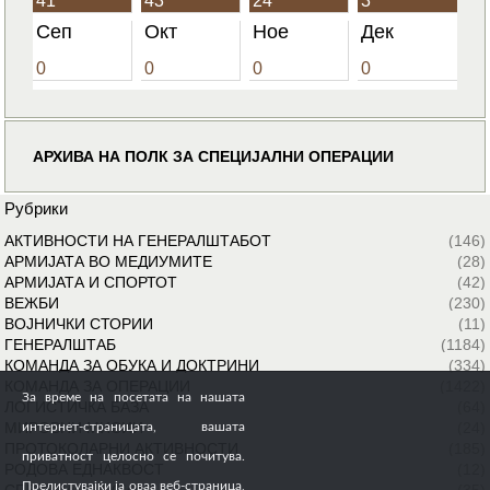
41
43
24
3
Сеп
Окт
Ное
Дек
0
0
0
0
АРХИВА НА ПОЛК ЗА СПЕЦИЈАЛНИ ОПЕРАЦИИ
Рубрики
АКТИВНОСТИ НА ГЕНЕРАЛШТАБОТ
(146)
АРМИЈАТА ВО МЕДИУМИТЕ
(28)
АРМИЈАТА И СПОРТОТ
(42)
ВЕЖБИ
(230)
ВОЈНИЧКИ СТОРИИ
(11)
ГЕНЕРАЛШТАБ
(1184)
КОМАНДА ЗА ОБУКА И ДОКТРИНИ
(334)
КОМАНДА ЗА ОПЕРАЦИИ
(1422)
За време на посетата на нашата
ЛОГИСТИЧКА БАЗА
(64)
МИРОВНИ МИСИИ
(24)
интернет-страницата, вашата
ПРОТОКОЛАРНИ АКТИВНОСТИ
(185)
приватност целосно се почитува.
РОДОВА ЕДНАКВОСТ
(12)
Прелистувајќи ја оваа веб-страница,