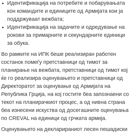
Идентификација на потребите и побарувањата
кон командите и единиците од Армијата кои ја
поддржуваат вежбата;
Идентификација на задачите и одредување на
рокови за примарните и секундарните единици
за обука.
Во рамките на ИПК беше реализиран работен
состанок помеѓу претставници од тимот за
планирање на вежбата, претставници од тимот кој
ќе го реализира оценувањето и претставници од
Директоратот за оценување од Армијата на
Република Грција, на кој гостите беа запознаени со
текот на планирачкиот процес, а од нивна страна
беа изнесени искуства од досегашните оценувања
по CREVAL на единици од грчката армија.
Оценувањето на декларираниот лесен пешадиски