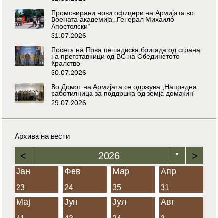
Промовирани нови офицери на Армијата во
Воената академија „Генерал Михаило
Апостолски“
31.07.2026
Посета на Прва пешадиска бригада од страна
на претставници од ВС на Обединетото
Кралство
30.07.2026
Во Домот на Армијата се одржува „Напредна
работилница за поддршка од земја домаќин“
29.07.2026
Архива на вести
<
2026
>
▼
Јан
Фев
Мар
Апр
23
24
35
31
Мај
Јун
Јул
Авг