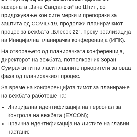
касарната „Јане Сандански“ во Штип, со
придржување кон сите мерки и препораки за
заштита од COVID-19, продолжи планирачкиот
процес за вежбата „Блесок 22“, преку реализација
на Иницијална планирачка конференција (ИПК).
На отворањето од планирачката конференција,
директорот на вежбата, потполковник Зоран
Сумрачки ги нагласи главните приоритети за оваа
фаза од планирачкиот процес.
За време на конференцијата тимот за планирање
на вежбата работеше на:
Иницијална идентификација на персонал за
Контрола на вежбата (EXCON);
Првична идентификација на Листите на главни
настани;