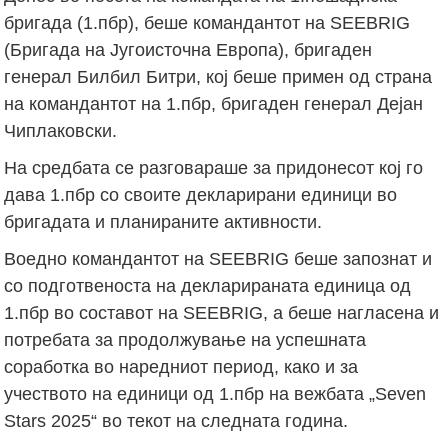
бригада (1.пбр), беше командантот на SEEBRIG
(Бригада на Југоисточна Европа), бригаден
генерал Билбил Битри, кој беше примен од страна
на командантот на 1.пбр, бригаден генерал Дејан
Чиплаковски.
На средбата се разговараше за придонесот кој го
дава 1.пбр со своите декларирани единици во
бригадата и планираните активности.
Воедно командантот на SEEBRIG беше запознат и
со подготвеноста на декларираната единица од
1.пбр во составот на SEEBRIG, а беше нагласена и
потребата за продолжување на успешната
соработка во наредниот период, како и за
учеството на единици од 1.пбр на вежбата „Seven
Stars 2025“ во текот на следната година.