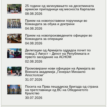
25 години од загинувањето на десетмината
армиски припадници кај месноста Карпалак
08.08.2026
Прием на новопоставени поручници во
Командата за обука и доктрини
04.08.2026
Прием на новопроизведените офицери во
Командата за операции
04.08.2026
Делегации од Армијата оддадоа почит по
повод 2 Август – Денот на Републиката и
првото заседание на АСНОМ
02.08.2026
Промовирани нови офицери на Армијата во
Воената академија „Генерал Михаило
Апостолски“
31.07.2026
Посета на Прва пешадиска бригада од страна
на претставници од ВС на Обединетото
Кралство
30.07.2026