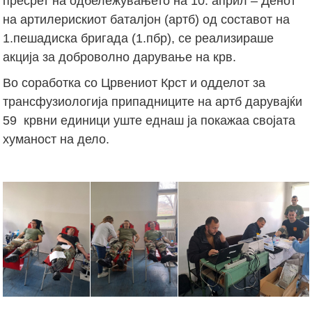
пресрет на одбележувањето на 10. април – Денот
на артилерискиот баталјон (артб) од составот на
1.пешадиска бригада (1.пбр), се реализираше
акција за доброволно дарување на крв.
Во соработка со Црвениот Крст и одделот за
трансфузиологија припадниците на артб дарувајќи
59 крвни единици уште еднаш ја покажаа својата
хуманост на дело.