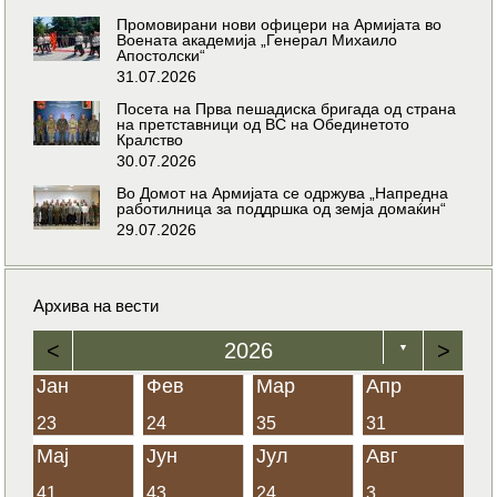
Промовирани нови офицери на Армијата во
Воената академија „Генерал Михаило
Апостолски“
31.07.2026
Посета на Прва пешадиска бригада од страна
на претставници од ВС на Обединетото
Кралство
30.07.2026
Во Домот на Армијата се одржува „Напредна
работилница за поддршка од земја домаќин“
29.07.2026
Архива на вести
<
2026
>
▼
Јан
Фев
Мар
Апр
23
24
35
31
Мај
Јун
Јул
Авг
41
43
24
3