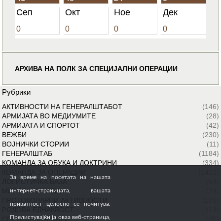
Сеп
Окт
Ное
Дек
0
0
0
0
АРХИВА НА ПОЛК ЗА СПЕЦИЈАЛНИ ОПЕРАЦИИ
Рубрики
АКТИВНОСТИ НА ГЕНЕРАЛШТАБОТ
(146)
АРМИЈАТА ВО МЕДИУМИТЕ
(28)
АРМИЈАТА И СПОРТОТ
(42)
ВЕЖБИ
(230)
ВОЈНИЧКИ СТОРИИ
(11)
ГЕНЕРАЛШТАБ
(1184)
КОМАНДА ЗА ОБУКА И ДОКТРИНИ
(334)
КОМАНДА ЗА ОПЕРАЦИИ
(1422)
За време на посетата на нашата
ЛОГИСТИЧКА БАЗА
(64)
МИРОВНИ МИСИИ
(24)
интернет-страницата, вашата
ПРОТОКОЛАРНИ АКТИВНОСТИ
(185)
приватност целосно се почитува.
РОДОВА ЕДНАКВОСТ
(12)
Прелистувајќи ја оваа веб-страница,
СПЕЦИЈАЛНИ СИЛИ
(35)