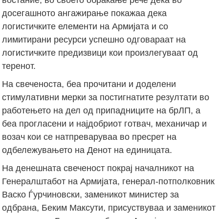
досегашното ангажирање покажаа дека
логистичките елементи на Армијата и со
лимитирани ресурси успешно одговараат на
логистичките предизвици кои произлегуваат од
теренот.
На свеченоста, беа прочитани и доделени
стимулативни мерки за постигнатите резултати во
работењето на дел од припадниците на брЛП, а
беа прогласени и најдобриот готвач, механичар и
возач кои се натпреваруваа во пресрет на
одбележувањето на Денот на единицата.
На денешната свеченост покрај началникот на
Генералштабот на Армијата, генерал-потполковник
Васко Ѓурчиновски, заменикот министер за
одбрана, Беким Максути, присуствуваа и заменикот