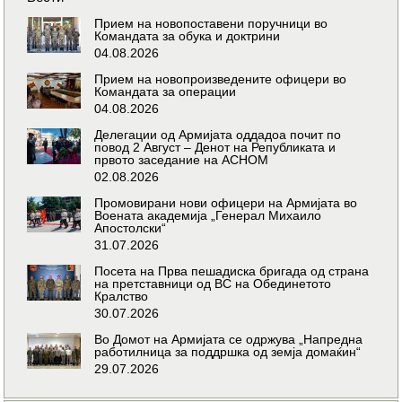
Прием на новопоставени поручници во
Командата за обука и доктрини
04.08.2026
Прием на новопроизведените офицери во
Командата за операции
04.08.2026
Делегации од Армијата оддадоа почит по
повод 2 Август – Денот на Републиката и
првото заседание на АСНОМ
02.08.2026
Промовирани нови офицери на Армијата во
Воената академија „Генерал Михаило
Апостолски“
31.07.2026
Посета на Прва пешадиска бригада од страна
на претставници од ВС на Обединетото
Кралство
30.07.2026
Во Домот на Армијата се одржува „Напредна
работилница за поддршка од земја домаќин“
29.07.2026