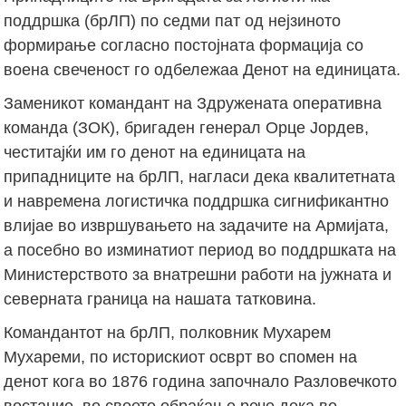
поддршка (брЛП) по седми пат од нејзиното
формирање согласно постојната формација со
воена свеченост го одбележаа Денот на единицата.
Заменикот командант на Здружената оперативна
команда (ЗОК), бригаден генерал Орце Јордев,
честитајќи им го денот на единицата на
припадниците на брЛП, нагласи дека квалитетната
и навремена логистичка поддршка сигнификантно
влијае во извршувањето на задачите на Армијата,
а посебно во изминатиот период во поддршката на
Министерството за внатрешни работи на јужната и
северната граница на нашата татковина.
Командантот на брЛП, полковник Мухарем
Мухареми, по историскиот осврт во спомен на
денот кога во 1876 година започнало Разловечкото
востание, во своето обраќање рече дека во