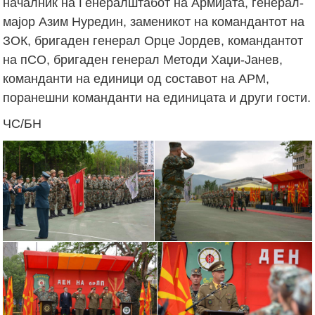
началник на Генералштабот на Армијата, генерал-
мајор Азим Нуредин, заменикот на командантот на
ЗОК, бригаден генерал Орце Јордев, командантот
на пСО, бригаден генерал Методи Хаџи-Јанев,
команданти на единици од составот на АРМ,
поранешни команданти на единицата и други гости.
ЧС/БН