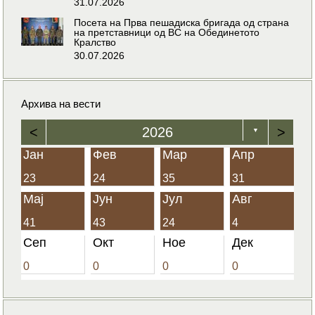
31.07.2026
Посета на Прва пешадиска бригада од страна
на претставници од ВС на Обединетото
Кралство
30.07.2026
Архива на вести
<
2026
>
▼
Јан
Фев
Мар
Апр
23
24
35
31
Мај
Јун
Јул
Авг
41
43
24
4
Сеп
Окт
Ное
Дек
0
0
0
0