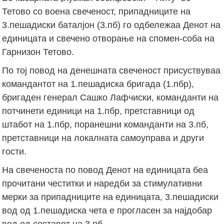
Тетово со воена свеченост, припадниците на
3.пешадиски баталјон (3.пб) го одбележаа Денот на
единицата и свечено отворање на спомен-соба на
Гарнизон Тетово.
По тој повод на денешната свеченост присуствуваа
командантот на 1.пешадиска бригада (1.пбр),
бригаден генерал Сашко Лафчиски, команданти на
потчинети единици на 1.пбр, претставници од
штабот на 1.пбр, поранешни команданти на 3.пб,
претставници на локалната самоуправа и други
гости.
На свеченоста по повод Денот на единицата беа
прочитани честитки и наредби за стимулативни
мерки за припадниците на единицата, 3.пешадиски
вод од 1.пешадиска чета е прогласен за најдобар
вод од составот на 3.пб.