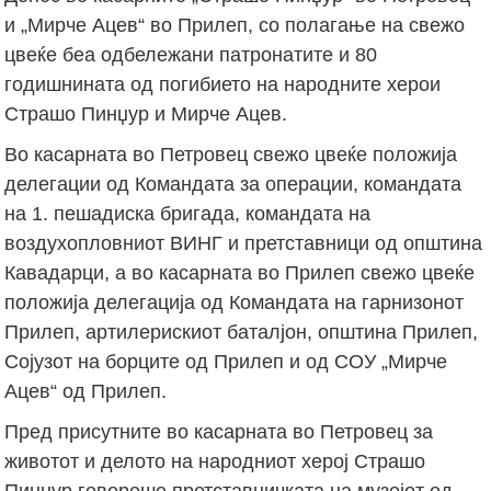
и „Мирче Ацев“ во Прилеп, со полагање на свежо
цвеќе беа одбележани патронатите и 80
годишнината од погибието на народните херои
Страшо Пинџур и Мирче Ацев.
Во касарната во Петровец свежо цвеќе положија
делегации од Командата за операции, командата
на 1. пешадиска бригада, командата на
воздухопловниот ВИНГ и претставници од општина
Кавадарци, а во касарната во Прилеп свежо цвеќе
положија делегација од Командата на гарнизонот
Прилеп, артилерискиот баталјон, општина Прилеп,
Сојузот на борците од Прилеп и од СОУ „Мирче
Ацев“ од Прилеп.
Пред присутните во касарната во Петровец за
животот и делото на народниот херој Страшо
Пинџур говореше претставничката на музејот од