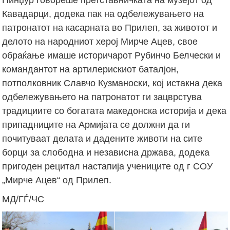
Кавадарци, додека пак на одбележувањето на
патронатот на касарната во Прилеп, за животот и
делото на народниот херој Мирче Ацев, свое
обраќање имаше историчарот Рубинчо Белчески и
командантот на артилерискиот баталјон,
потполковник Славчо Кузманоски, кој истакна дека
одбележувањето на патронатот ги зацврстува
традициите со богатата македонска историја и дека
припадниците на Армијата се должни да ги
почитуваат делата и дадените животи на сите
борци за слободна и независна држава, додека
пригоден рецитал настапија учениците од г СОУ
„Мирче Ацев“ од Прилеп.
МД/ГЃ/ЧС