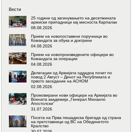
Вести
25 години од загинувањето на десетмината
армиски припадници кај месноста Карпалак
08.08.2026
Прием на новопоставени поручници во
Командата за обука и доктрини
04.08.2026
Прием на новопроизведените офицери во
Командата за операции
04.08.2026
Делегации од Армијата оддадоа почит по
повод 2 Август – Денот на Републиката и
првото заседание на АСНОМ
02.08.2026
Промовирани нови офицери на Армијата во
Воената академија „Генерал Михаило
Апостолски“
31.07.2026
Посета на Прва пешадиска бригада од страна
на претставници од ВС на Обединетото
Кралство
30.07.2026