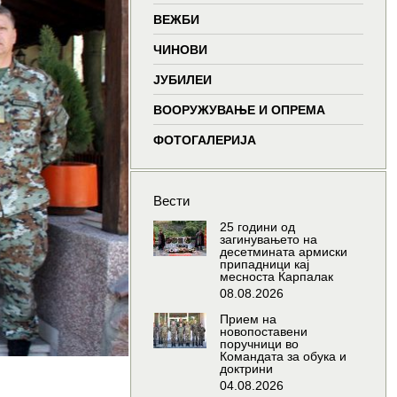
window
window
window
window
ВЕЖБИ
ЧИНОВИ
ЈУБИЛЕИ
ВООРУЖУВАЊЕ И ОПРЕМА
ФОТОГАЛЕРИЈА
Вести
25 години од
загинувањето на
десетмината армиски
припадници кај
месноста Карпалак
08.08.2026
Прием на
новопоставени
поручници во
Командата за обука и
доктрини
04.08.2026