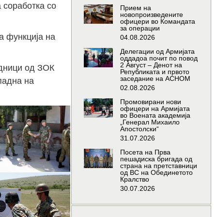
 соработка со
Прием на
новопроизведените
офицери во Командата
за операции
а функција на
04.08.2026
Делегации од Армијата
оддадоа почит по повод
2 Август – Денот на
адници од ЗОК
Републиката и првото
заседание на АСНОМ
падна на
02.08.2026
Промовирани нови
офицери на Армијата
во Воената академија
„Генерал Михаило
Апостолски“
31.07.2026
Посета на Прва
пешадиска бригада од
страна на претставници
од ВС на Обединетото
Кралство
30.07.2026