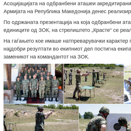
Асоцијацијата на одбранбени аташеи акредитирани
Армијата на Република Македонија денес реализир
По одржаната презентација на која одбранбени ата
единиците од ЗОК, на стрелиштето „Красте“ се реа
На гаѓањето кое имаше натпреварувачки карактер 
најдобри резултати во екипниот дел постигна екип
заменикот на командантот на ЗОК.