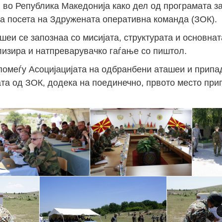
 во Република Македонија како дел од програмата за
а посета на Здружената оперативна команда (ЗОК).
шеи се запознаа со мисијата, структурата и основнат
лизира и натпреварувачко гаѓање со пиштол.
помеѓу Асоцијацијата на одбранбени аташеи и прип
ата од ЗОК, додека на поединечно, првото место при