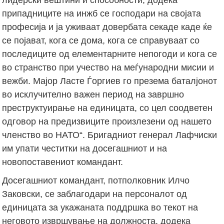
припадниците на инжб се господари на својата
професија и ја уживаат довербата секаде каде ќе
се појават, кога се дома, кога се справуваат со
последиците од елементарните непогоди и кога се
во странство при учество на меѓународни мисии и
вежби. Мајор Ласте Ѓоргиев го презема баталјонот
во исклучително важен период на завршно
преструктуирање на единицата, со цел соодветен
одговор на предизвиците произлезени од нашето
членство во НАТО“. Бригадниот генерал Лафчиски
им упати честитки на досегашниот и на
новопоставениот командант.
Досегашниот командант, потполковник Илчо
Заковски, се заблагодари на персоналот од
единицата за укажаната поддршка во текот на
неговото извршување на должноста, додека