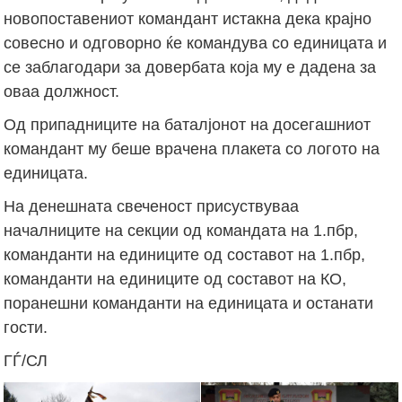
новопоставениот командант истакна дека крајно
совесно и одговорно ќе командува со единицата и
се заблагодари за довербата која му е дадена за
оваа должност.
Од припадниците на баталјонот на досегашниот
командант му беше врачена плакета со логото на
единицата.
На денешната свеченост присуствуваа
началниците на секции од командата на 1.пбр,
команданти на единиците од составот на 1.пбр,
команданти на единиците од составот на КО,
поранешни команданти на единицата и останати
гости.
ГЃ/СЛ