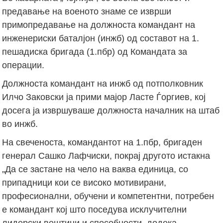
предавање на военото знаме се изврши
примопредавање на должноста командант на
инженериски баталјон (инжб) од составот на 1.
пешадиска бригада (1.пбр) од Командата за
операции.
Должноста командант на инжб од потполковник
Илчо Заковски ја прими мајор Ласте Ѓоргиев, кој
досега ја извршуваше должноста началник на штаб
во инжб.
На свеченоста, командантот на 1.пбр, бригаден
генерал Сашко Лафчиски, покрај другото истакна
„Да се застане на чело на ваква единица, со
припадници кои се високо мотивирани,
професионални, обучени и компетентни, потребен
е командант кој што поседува исклучителни
лидерски вештини и способности, додека