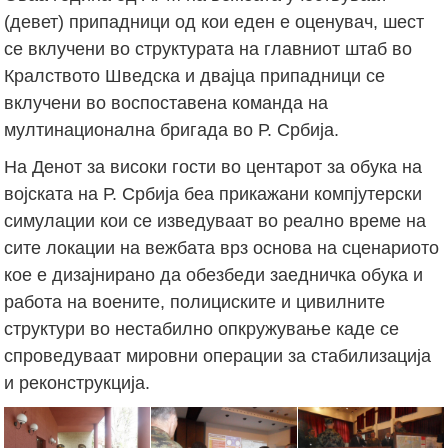
(девет) припадници од кои еден е оценувач, шест
се вклучени во структурата на главниот штаб во
Кралството Шведска и двајца припадници се
вклучени во воспоставена команда на
мултинационална бригада во Р. Србија.
На Денот за високи гости во центарот за обука на
војската на Р. Србија беа прикажани компјутерски
симулации кои се изведуваат во реално време на
сите локации на вежбата врз основа на сценариото
кое е дизајнирано да обезбеди заедничка обука и
работа на воените, полициските и цивилните
структури во нестабилно опкружување каде се
спроведуваат мировни операции за стабилизација
и реконструкција.