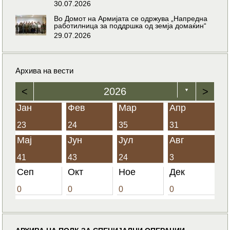
30.07.2026
Во Домот на Армијата се одржува „Напредна
работилница за поддршка од земја домаќин“
29.07.2026
Архива на вести
<
2026
>
▼
Јан
Фев
Мар
Апр
23
24
35
31
Мај
Јун
Јул
Авг
41
43
24
3
Сеп
Окт
Ное
Дек
0
0
0
0