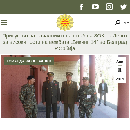
Facebook
YouTube
Instag
T
page
page
page
p
Searc
Барај
opens
opens
opens
o
Присуство на началникот на штаб на ЗОК на Денот
за високи гости на вежбата „Викинг 14“ во Белград
in
in
in
i
Р.Србија
You are here:
new
new
new
n
КОМАНДА ЗА ОПЕРАЦИИ
Апр
8
window
window
windo
w
2014