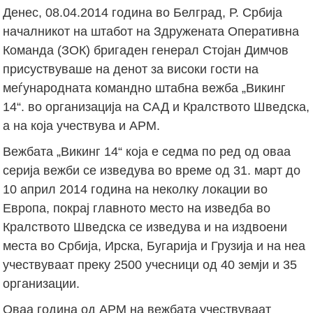
Денес, 08.04.2014 година во Белград, Р. Србија
началникот на штабот на Здружената Оперативна
Команда (ЗОК) бригаден генерал Стојан Димчов
присуствуваше на денот за високи гости на
меѓународната командно штабна вежба „Викинг
14“. во организација на САД и Кралството Шведска,
а на која учествува и АРМ.
Вежбата „Викинг 14“ која е седма по ред од оваа
серија вежби се изведува во време од 31. март до
10 април 2014 година на неколку локации во
Европа, покрај главното место на изведба во
Кралството Шведска се изведува и на издвоени
места во Србија, Ирска, Бугарија и Грузија и на неа
учествуваат преку 2500 учесници од 40 земји и 35
организации.
Оваа година од АРМ на вежбата учествуваат