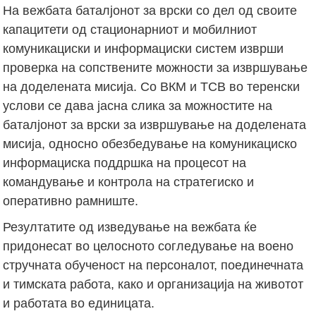
На вежбата баталјонот за врски со дел од своите
капацитети од стационарниот и мобилниот
комуникациски и информациски систем изврши
проверка на сопствените можности за извршување
на доделената мисија. Со ВКМ и ТСВ во теренски
услови се дава јасна слика за можностите на
баталјонот за врски за извршување на доделената
мисија, односно обезбедување на комуникациско
информациска поддршка на процесот на
командување и контрола на стратегиско и
оперативно рамниште.
Резултатите од изведување на вежбата ќе
придонесат во целосното согледување на воено
стручната обученост на персоналот, поединечната
и тимската работа, како и организација на животот
и работата во единицата.