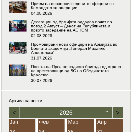
Прием на новопроизведените офицери во
Командата за операции
04.08.2026
Делегации од Армијата оддадоа почит по
повод 2 Август – Денот на Републиката и
првото заседание на АСНОМ
02.08.2026
Промовирани нови офицери на Армијата во
Воената академија „Генерал Михаило
Апостолски“
31.07.2026
Посета на Прва пешадиска бригада од страна
на претставници од ВС на Обединетото
Кралство
30.07.2026
Архива на вести
<
2026
>
▼
Јан
Фев
Мар
Апр
23
24
35
31