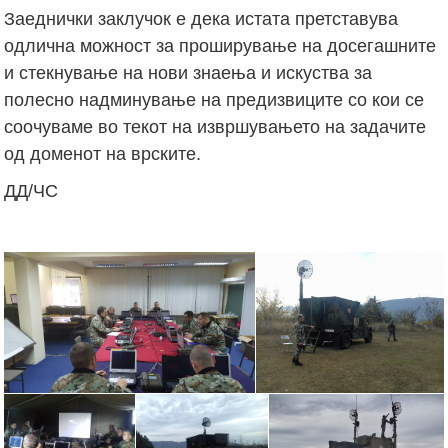
Заеднички заклучок е дека истата претставува
одлична можност за проширување на досегашните
и стекнување на нови знаења и искуства за
полесно надминување на предизвиците со кои се
соочуваме во текот на извршувањето на задачите
од доменот на врските.
ДД/ЧС