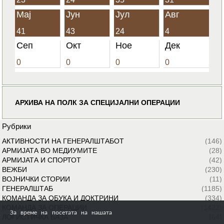
Мај
Јун
Јул
Авг
41
43
24
4
Сеп
Окт
Ное
Дек
0
0
0
0
АРХИВА НА ПОЛК ЗА СПЕЦИЈАЛНИ ОПЕРАЦИИ
Рубрики
АКТИВНОСТИ НА ГЕНЕРАЛШТАБОТ
(146)
АРМИЈАТА ВО МЕДИУМИТЕ
(28)
АРМИЈАТА И СПОРТОТ
(42)
ВЕЖБИ
(230)
ВОЈНИЧКИ СТОРИИ
(11)
ГЕНЕРАЛШТАБ
(1185)
КОМАНДА ЗА ОБУКА И ДОКТРИНИ
(334)
КОМАНДА ЗА ОПЕРАЦИИ
(1422)
За време на посетата на нашата
ЛОГИСТИЧКА БАЗА
(64)