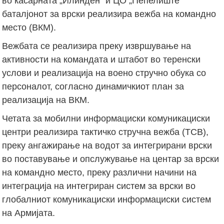
во касарната „Илинден“ и ЦО „Пепелиште“
баталјонот за врски реализира вежба на командно
место (ВКМ).
Вежбата се реализира преку извршување на
активности на командата и штабот во теренски
услови и реализација на воено стручно обука со
персоналот, согласно динамичкиот план за
реализација на ВКМ.
Четата за мобилни информациски комуникациски
центри реализира тактичко стручна вежба (ТСВ),
преку ангажирање на водот за интегрирани врски
во поставување и опслужување на центар за врски
на командно место, преку различни начини на
интеграција на интегриран систем за врски во
глобалниот комуникациски информациски систем
на Армијата.