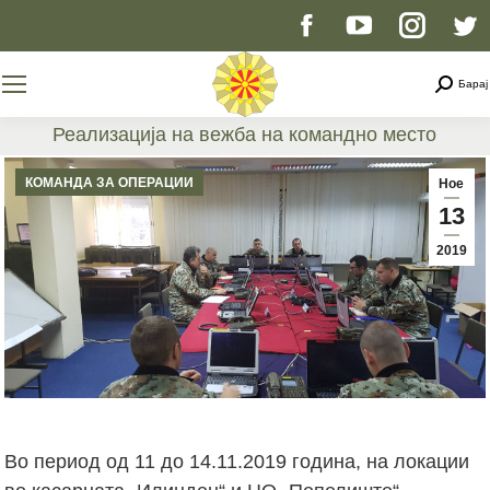
Facebook
YouTube
Instag
T
page
page
page
p
Searc
Барај
opens
opens
opens
o
Реализација на вежба на командно место
You are here:
in
in
in
i
КОМАНДА ЗА ОПЕРАЦИИ
Ное
13
new
new
new
n
2019
window
window
windo
w
Во период од 11 до 14.11.2019 година, на локации