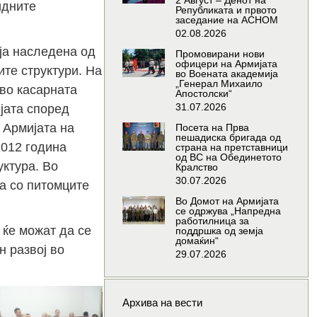
2 Август – Денот на
идните
Републиката и првото
заседание на АСНОМ
02.08.2026
ја наследена од
Промовирани нови
офицери на Армијата
те структури. На
во Воената академија
„Генерал Михаило
во касарната
Апостолски“
31.07.2026
јата според
 Армијата на
Посета на Прва
пешадиска бригада од
2012 година
страна на претставници
од ВС на Обединетото
уктура. Во
Кралство
30.07.2026
ка со питомците
Во Домот на Армијата
се одржува „Напредна
работилница за
 ќе можат да се
поддршка од земја
домаќин“
 развој во
29.07.2026
Архива на вести