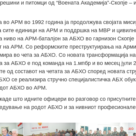
решини и питомци од “Воената Академија”-Скопје – 
а во АРМ во 1992 година ја продолжува својата миси
 сите единици на АРМ и поддршка на МВР и цивилни
а ниво на АРМ-баталјон за АБХО во гарнизон Скопје 
т на АРМ. Со реформските преструктуирања на Арми
мира во чета за АБХО. Со новата трансформација на
а за АБХО е под команда на 1.мпбр и во месец јули 
е од составот на четата за АБХО според новата стр
 АБХО се реализира стручно специјалистичка АБХ обу
одот АБХО во АРМ.
каде што идните офицери во разговор со присутните
редување на родот АБХО и за нивниот професионален