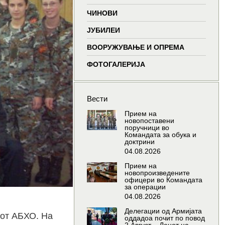
window
window
window
wind
ЧИНОВИ
ЈУБИЛЕИ
ВООРУЖУВАЊЕ И ОПРЕМА
ФОТОГАЛЕРИЈА
Вести
Прием на
новопоставени
поручници во
Командата за обука и
доктрини
04.08.2026
Прием на
новопроизведените
офицери во Командата
за операции
04.08.2026
Делегации од Армијата
дот АБХО. На
оддадоа почит по повод