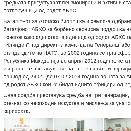
средбата присустуваат пензионирани и активни ста
потпоручници од родот АБХО.
Баталјонот за Атомско биолошка и хемиска одбран
баталјонот АБХО за борбено сервисна поддршка на
почеток како единствена единица од родот АБХО н
“Илинден” под директна команда на Генералштабо
стандардите на НАТО, во 2002 година се трансфор
Република Македонија во април 2012 година, четат
извршено е поставување на старешините и војницит
период од 24.01. до 07.02.2014 година во чета за
од родот АБХО кои ќе бидат идните офицери од р
Оваа средба преставува средба на три генерации, 
стекнат со неопходни искуства и мислења за унап
кариерата.