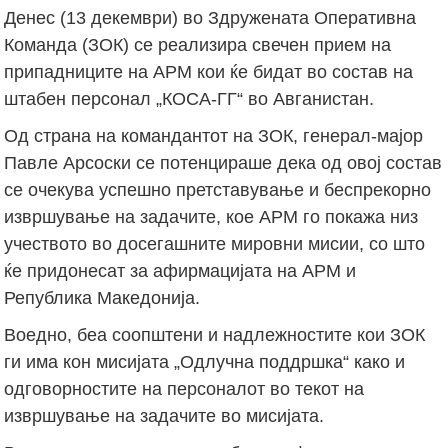
Денес (13 декември) во Здружената Оперативна
Команда (ЗОК) се реализира свечен прием на
припадниците на АРМ кои ќе бидат во состав на
штабен персонал „КОСА-ГГ“ во Авганистан.
Од страна на командантот на ЗОК, генерал-мајор
Павле Арсоски се потенцираше дека од овој состав
се очекува успешно претставување и беспрекорно
извршување на задачите, кое АРМ го покажа низ
учеството во досегашните мировни мисии, со што
ќе придонесат за афирмацијата на АРМ и
Република Македонија.
Воедно, беа соопштени и надлежностите кои ЗОК
ги има кон мисијата „Одлучна поддршка“ како и
одговорностите на персоналот во текот на
извршување на задачите во мисијата.