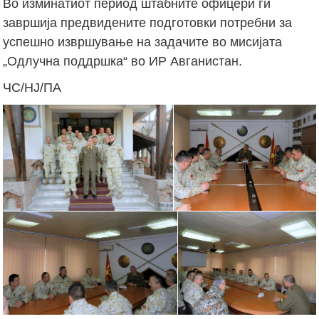
Во изминатиот период штабните офицери ги
завршија предвидените подготовки потребни за
успешно извршување на задачите во мисијата
„Одлучна поддршка“ во ИР Авганистан.
ЧС/НЈ/ПА