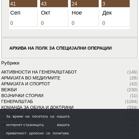
41
43
24
3
Сеп
Окт
Ное
Дек
0
0
0
0
АРХИВА НА ПОЛК ЗА СПЕЦИЈАЛНИ ОПЕРАЦИИ
Рубрики
АКТИВНОСТИ НА ГЕНЕРАЛШТАБОТ
(146)
АРМИЈАТА ВО МЕДИУМИТЕ
(28)
АРМИЈАТА И СПОРТОТ
(42)
ВЕЖБИ
(230)
ВОЈНИЧКИ СТОРИИ
(11)
ГЕНЕРАЛШТАБ
(1184)
КОМАНДА ЗА ОБУКА И ДОКТРИНИ
(334)
КОМАНДА ЗА ОПЕРАЦИИ
(1422)
За време на посетата на нашата
ЛОГИСТИЧКА БАЗА
(64)
МИРОВНИ МИСИИ
(24)
интернет-страницата, вашата
ПРОТОКОЛАРНИ АКТИВНОСТИ
(185)
приватност целосно се почитува.
РОДОВА ЕДНАКВОСТ
(12)