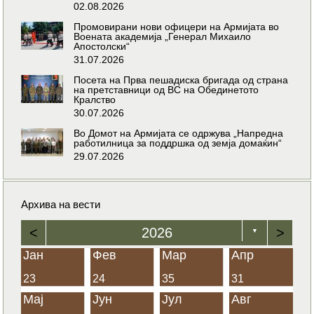
02.08.2026
Промовирани нови офицери на Армијата во
Воената академија „Генерал Михаило
Апостолски“
31.07.2026
Посета на Прва пешадиска бригада од страна
на претставници од ВС на Обединетото
Кралство
30.07.2026
Во Домот на Армијата се одржува „Напредна
работилница за поддршка од земја домаќин“
29.07.2026
Архива на вести
<
2026
>
▼
Јан
Фев
Мар
Апр
23
24
35
31
Мај
Јун
Јул
Авг