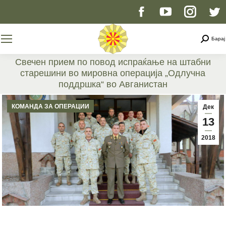
Facebook
YouTube
Instag
T
page
page
page
p
Searc
Барај
opens
opens
opens
o
Свечен прием по повод испраќање на штабни
старешини во мировна операција „Одлучна
in
in
in
i
поддршка“ во Авганистан
You are here:
new
new
new
n
КОМАНДА ЗА ОПЕРАЦИИ
Дек
13
window
window
windo
w
2018