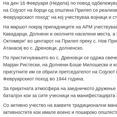
На ден 16 Февруари (Недела) по повод одбележува
на Сојузот на борци од општина Прилеп се реализ
Февруарскиот поход“ на кој учествуваа војници и 
На маршот покрај припадниците на АРМ учествуваа
Кавадарци, Долнени и околните населени места, а и
Октомври“ во центарот на Прилеп преку с. Нов При
Атанасиј во с. Дреновци, долненско.
По пристигнувањето во с. Дреновци се одржа свеч
Марјан Ристески, на Долнени-Боше Милошески и ко
присутните им се обрати претседателот на Сојузот
Февруарскиот поход во 1944 година.
За пријатната атмосфера на заедничкото дружење с
баталјон кои за сите учесници на манифестацијата п
Со активно учество на ваквите традиционални ма
активностите кои имале воено и пошироко општест