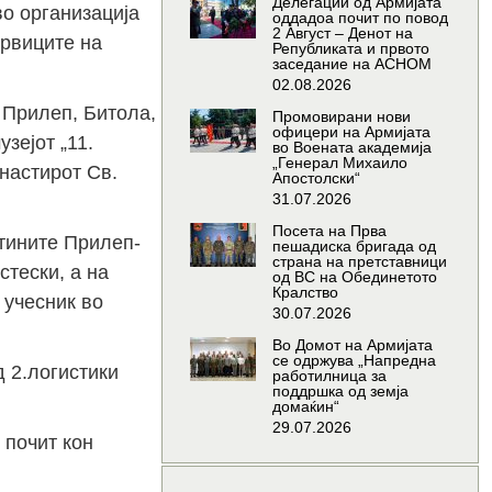
Делегации од Армијата
о организација
оддадоа почит по повод
2 Август – Денот на
врвиците на
Републиката и првото
заседание на АСНОМ
02.08.2026
 Прилеп, Битола,
Промовирани нови
офицери на Армијата
зејот „11.
во Воената академија
„Генерал Михаило
настирот Св.
Апостолски“
31.07.2026
Посета на Прва
штините Прилеп-
пешадиска бригада од
страна на претставници
тески, а на
од ВС на Обединетото
Кралство
 учесник во
30.07.2026
Во Домот на Армијата
се одржува „Напредна
 2.логистики
работилница за
поддршка од земја
домаќин“
29.07.2026
 почит кон