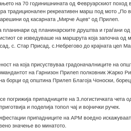
њето на 70 годинишнината од Февруарскиот поход в
ира традиционален рекреативен марш под мото „По 
старешини од касарната „Мирче Ацев“ од Прилеп.
 планинари од планинарските друштва и граѓани од
стиот се изведуваше на маршрута која започна од му
сад, с. Стар Присад, с.Небрегово до крајната цел Ма
еност на која присуствуваа градоначалниците на оп
мандантот на Гарнизон Прилеп полковник Жарко Рис
 на борци од општина Прилеп Благоја Чоноски, борец
е погрижија припадниците на 3.логистичката чета од
риготвија и поделија топол чај и војнички ручек.
нифестации припадниците на АРМ воедно искажуваат
вено значење во минатото.