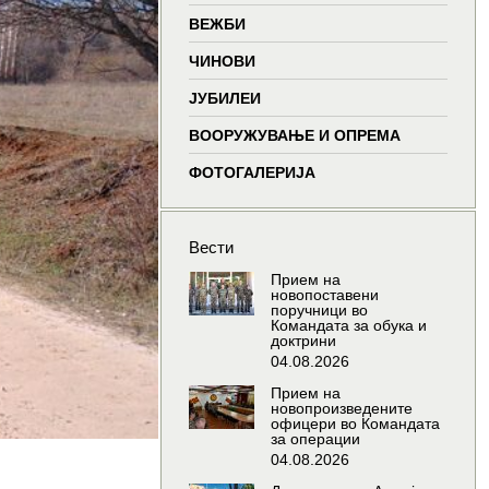
window
window
window
wind
ВЕЖБИ
ЧИНОВИ
ЈУБИЛЕИ
ВООРУЖУВАЊЕ И ОПРЕМА
ФОТОГАЛЕРИЈА
Вести
Прием на
новопоставени
поручници во
Командата за обука и
доктрини
04.08.2026
Прием на
новопроизведените
офицери во Командата
за операции
04.08.2026