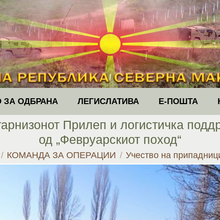
 ЗА ОДБРАНА
ЛЕГИСЛАТИВА
Е-ПОШТА
гарнизонот Прилеп и логистичка подд
од „Февруарскиот поход“
e:
КОМАНДА ЗА ОПЕРАЦИИ
Учество на припадни