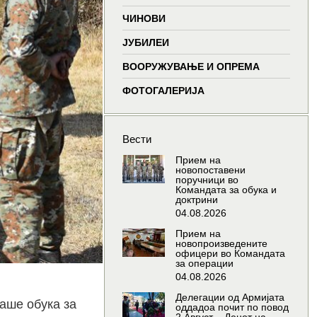
window
window
window
wind
ЧИНОВИ
ЈУБИЛЕИ
ВООРУЖУВАЊЕ И ОПРЕМА
ФОТОГАЛЕРИЈА
Вести
Прием на
новопоставени
поручници во
Командата за обука и
доктрини
04.08.2026
Прием на
новопроизведените
офицери во Командата
за операции
04.08.2026
Делегации од Армијата
раше обука за
оддадоа почит по повод