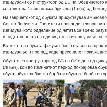
извидувачи со инструктори од ВС на Обединетото К
составот на 1.пешадиска бригада (1.пбр) од Коман
На завршетокот од обуката присуствуваа амбасадор
Сашко Лафчиски. Гостите ги проследија завршните 
извидувачкото одделение од четата за воено разуз
и подготвеноста на единицата за извршување на с
Во текот на обуката фокусот беше ставен на прак
извидување и препад, каде пресоналот покажа висо
Обуката со инструктори од ВС на ОК е дел од цикл
(ЛПБН), кои во изминатиот период покрај оваa обу
обука, обука за блиска борба и обука за борба во у