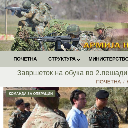
ПОЧЕТНА
СТРУКТУРА
МИНИСТЕРСТВО
Завршеток на обука во 2.пешади
You are here:
ПОЧЕТНА
КОМАНДА ЗА ОПЕРАЦИИ