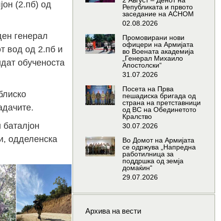
2 Август – Денот на
он (2.пб) од
Републиката и првото
заседание на АСНОМ
02.08.2026
ден генерал
Промовирани нови
офицери на Армијата
т вод од 2.пб и
во Воената академија
„Генерал Михаило
идат обученоста
Апостолски“
31.07.2026
Посета на Прва
блиско
пешадиска бригада од
страна на претставници
адачите.
од ВС на Обединетото
Кралство
 баталјон
30.07.2026
и, одделенска
Во Домот на Армијата
се одржува „Напредна
работилница за
поддршка од земја
домаќин“
29.07.2026
Архива на вести