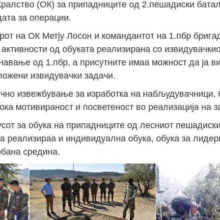
ралство (ОК) за припадниците од 2.пешадиски баталј
дата за операции.
от на ОК Метју Лосон и командантот на 1.пбр брига
активности од обуката реализирана со извидувачкио
навање од 1.пбр, а присутните имаа можност да ја в
ложени извидувачки задачи.
тично извежбување за изработка на набљудувачници, 
ка мотивираност и посветеност во реализација на з
усот за обука на припадниците од лесниот пешадиски
ка реализираa и индивидуална обука, обука за лидер
рбана средина.