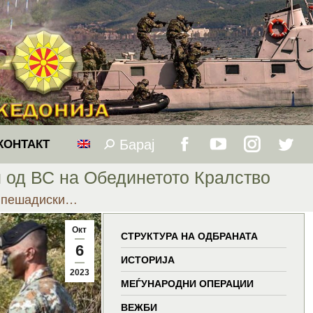
Барај
Search:
КОНТАКТ
Facebook
YouTube
Instagram
Twitt
и од ВС на Обединетото Кралство
page
page
page
page
2.пешадиски…
opens
opens
opens
open
Окт
СТРУКТУРА НА ОДБРАНАТА
6
in
in
in
in
ИСТОРИЈА
2023
МЕЃУНАРОДНИ ОПЕРАЦИИ
new
new
new
new
ВЕЖБИ