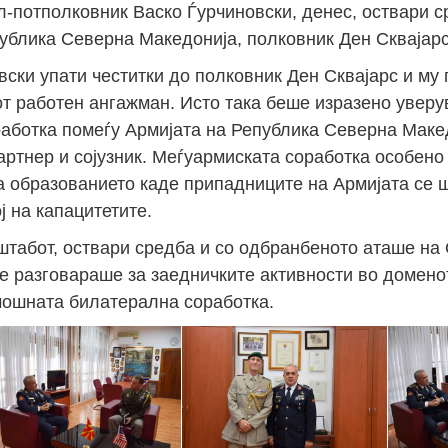
-потполковник Васко Ѓурчиновски, денес, оствари с
блика Северна Македонија, полковник Ден Сквајарс
ски упати честитки до полковник Ден Сквајарс и му 
т работен ангажман. Исто така беше изразено уверу
аботка помеѓу Армијата на Република Северна Маке
ртнер и сојузник. Меѓуармиската соработка особено
а образованието каде припадниците на Армијата се 
ј на капацитетите.
штабот, оствари средба и со одбранбеното аташе на
се разговараше за заедничките активности во доменот
амошната билатерална соработка.