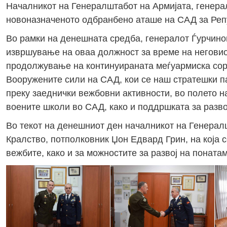
Началникот на Генералштабот на Армијата, генерал
новоназначеното одбранбено аташе на САД за Репу
Во рамки на денешната средба, генералот Ѓурчинов
извршување на оваа должност за време на неговио
продолжување на континуираната меѓуармиска сор
Вооружените сили на САД, кои се наш стратешки па
преку заеднички вежбовни активности, во полето н
воените школи во САД, како и поддршката за разво
Во текот на денешниот ден началникот на Генерал
Кралство, потполковник Џон Едвард Грин, на која 
вежбите, како и за можностите за развој на понат