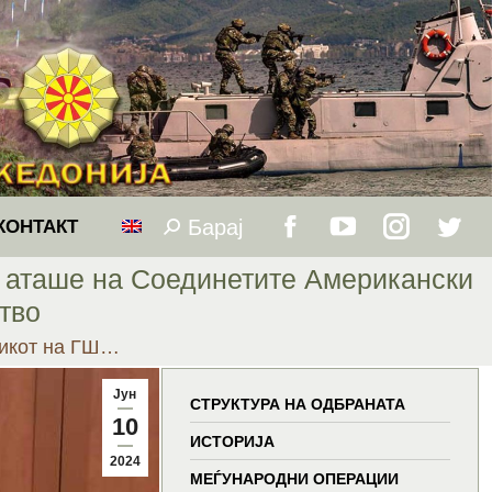
Барај
Search:
КОНТАКТ
Facebook
YouTube
Instagram
Twitt
о аташе на Соединетите Американски
page
page
page
page
тво
никот на ГШ…
opens
opens
opens
open
Јун
in
in
in
in
СТРУКТУРА НА ОДБРАНАТА
10
ИСТОРИЈА
new
new
new
new
2024
МЕЃУНАРОДНИ ОПЕРАЦИИ