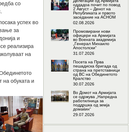
Делегации од Армијата
редба со
оддадоа почит по повод
2 Август – Денот на
.
Републиката и првото
заседание на АСНОМ
посака успех во
02.08.2026
вање за
Промовирани нови
офицери на Армијата
донија и
во Воената академија
„Генерал Михаило
 се реализира
Апостолски“
31.07.2026
школуваат на
Посета на Прва
пешадиска бригада од
страна на претставници
 Обединетото
од ВС на Обединетото
Кралство
 на обуката и
30.07.2026
Во Домот на Армијата
се одржува „Напредна
работилница за
поддршка од земја
домаќин“
29.07.2026