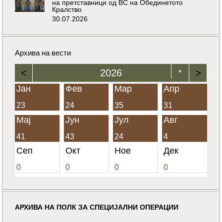
на претставници од ВС на Обединетото
Кралство
30.07.2026
Архива на вести
<
2026
>
▼
Јан
Фев
Мар
Апр
23
24
35
31
Мај
Јун
Јул
Авг
41
43
24
4
Сеп
Окт
Ное
Дек
0
0
0
0
АРХИВА НА ПОЛК ЗА СПЕЦИЈАЛНИ ОПЕРАЦИИ