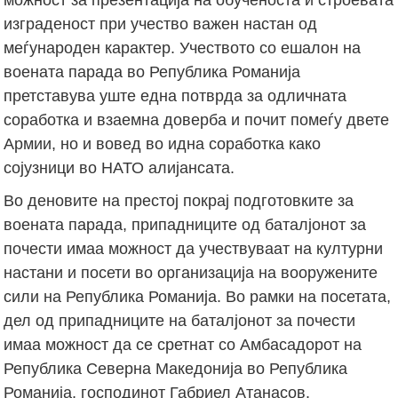
изграденост при учество важен настан од
меѓународен карактер. Учеството со ешалон на
воената парада во Република Романија
претставува уште една потврда за одличната
соработка и взаемна доверба и почит помеѓу двете
Армии, но и вовед во идна соработка како
сојузници во НАТО алијансата.
Во деновите на престој покрај подготовките за
воената парада, припадниците од баталјонот за
почести имаа можност да учествуваат на културни
настани и посети во организација на вооружените
сили на Република Романија. Во рамки на посетата,
дел од припадниците на баталјонот за почести
имаа можност да се сретнат со Амбасадорот на
Република Северна Македонија во Република
Романија, господинот Габриел Атанасов.