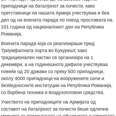
припадници на баталјонот за почести, како
претставници на нашата Армија учествуваа и беа
дел од на воената парада по повод прославата на
101 година од националниот ден на Република
Романија.
Воената парада која се реализираше пред
Триумфалната порта во Букурешт, како
традиционален настан се организира на 1
декември, а на годинешното дефиле учествуваа
повеќе од 20 држави со преку 500 припадници,
околу 4000 припадници на вооружените сили и
безбедносните институции на Република Романија,
со борбена техника и воздухопловни средства.
Учеството на припадниците на Армијата од
составот на баталјонот за почести беше одлична
можност за презентација на обученоста и строевата