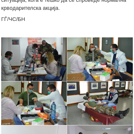
крводарителска акција.
ГЃ/ЧС/БН