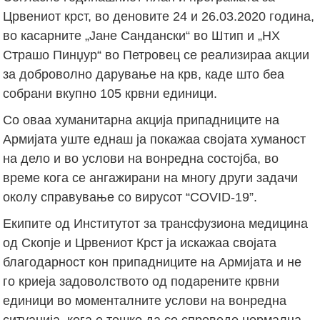
Црвениот крст, во деновите 24 и 26.03.2020 година,
во касарните „Јане Сандански“ во Штип и „НХ
Страшо Пинџур“ во Петровец се реализираа акции
за доброволно дарување на крв, каде што беа
собрани вкупно 105 крвни единици.
Со оваа хуманитарна акција припадниците на
Армијата уште еднаш ја покажаа својата хуманост
на дело и во услови на вонредна состојба, во
време кога се ангажирани на многу други задачи
околу справување со вирусот “COVID-19”.
Екипите од Институтот за трансфузиона медицина
од Скопје и Црвениот Крст ја искажаа својата
благодарност кон припадниците на Армијата и не
го криеја задоволството од подарените крвни
единици во моменталните услови на вонредна
ситуација, кога е тешко да се спроведе нормална