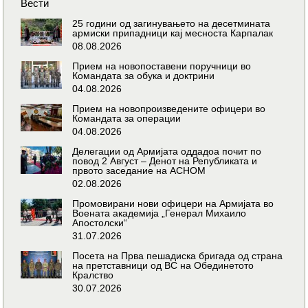
Вести
25 години од загинувањето на десетмината
армиски припадници кај месноста Карпалак
08.08.2026
Прием на новопоставени поручници во
Командата за обука и доктрини
04.08.2026
Прием на новопроизведените офицери во
Командата за операции
04.08.2026
Делегации од Армијата оддадоа почит по
повод 2 Август – Денот на Републиката и
првото заседание на АСНОМ
02.08.2026
Промовирани нови офицери на Армијата во
Воената академија „Генерал Михаило
Апостолски“
31.07.2026
Посета на Прва пешадиска бригада од страна
на претставници од ВС на Обединетото
Кралство
30.07.2026