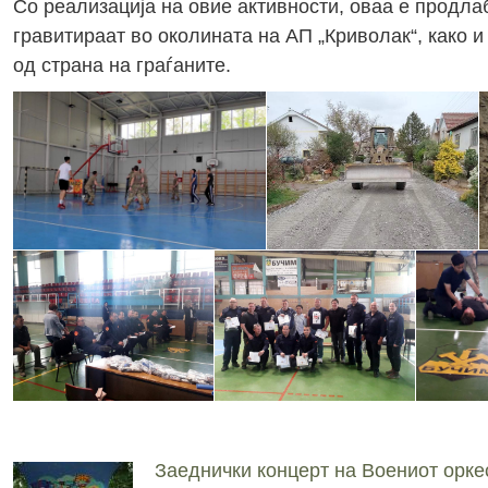
Со реализација на овие активности, оваа е продла
гравитираат во околината на АП „Криволак“, како и
од страна на граѓаните.
Заеднички концерт на Воениот орке