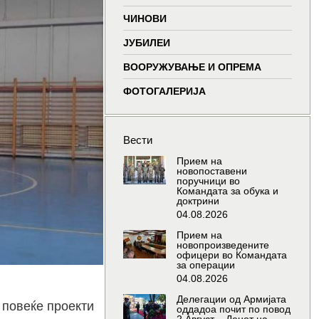
window
window
window
wind
ЧИНОВИ
ЈУБИЛЕИ
ВООРУЖУВАЊЕ И ОПРЕМА
ФОТОГАЛЕРИЈА
Вести
Прием на
новопоставени
поручници во
Командата за обука и
доктрини
04.08.2026
Прием на
новопроизведените
офицери во Командата
за операции
04.08.2026
Делегации од Армијата
 повеќе проекти
оддадоа почит по повод