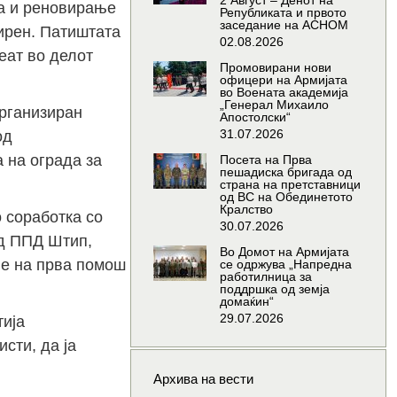
2 Август – Денот на
ва и реновирање
Републиката и првото
заседание на АСНОМ
ширен. Патиштата
02.08.2026
еат во делот
Промовирани нови
офицери на Армијата
во Воената академија
„Генерал Михаило
организиран
Апостолски“
31.07.2026
од
 на ограда за
Посета на Прва
пешадиска бригада од
страна на претставници
од ВС на Обединетото
Кралство
 соработка со
30.07.2026
од ППД Штип,
Во Домот на Армијата
ње на прва помош
се одржува „Напредна
работилница за
поддршка од земја
домаќин“
29.07.2026
тија
сти, да ја
Архива на вести