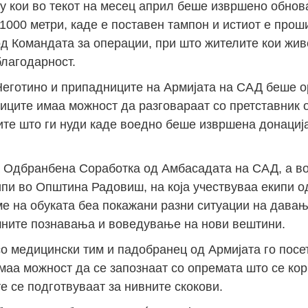
ѓу кои во текот на месец април беше извршено обно
 1000 метри, каде е поставен тампон и истиот е про
д Командата за операции, при што жителите кои жив
благодарност.
Неготино и припадниците на Армијата на САД беше 
иците имаа можност да разговараат со претставник 
ите што ги нуди каде воедно беше извршена донација
а Одбранбена Соработка од Амбасадата на САД, а во
пи во Општина Радовиш, на која учествуваа екипи 
е на обуката беа покажани разни ситуации на дава
шните познавања и воведување на нови вештини.
о медицински тим и падобранец од Армијата го посе
аа можност да се запознаат со опремата што се кори
е се подготвуваат за нивните скокови.