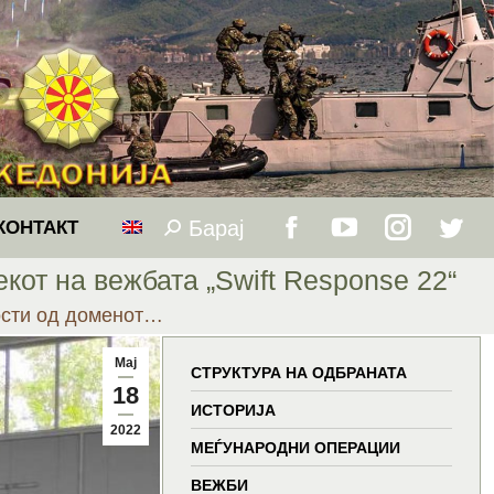
Барај
Search:
КОНТАКТ
Facebook
YouTube
Instagram
Twitt
кот на вежбата „Swift Response 22“
page
page
page
page
ости од доменот…
opens
opens
opens
open
Мај
СТРУКТУРА НА ОДБРАНАТА
18
in
in
in
in
ИСТОРИЈА
2022
МЕЃУНАРОДНИ ОПЕРАЦИИ
new
new
new
new
ВЕЖБИ