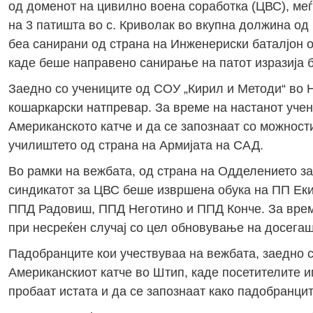
од доменот на цивилно воена соработка (ЦВС), ме
на 3 патишта во с. Криволак во вкупна должина од
беа санирани од страна на Инженериски баталјон о
каде беше направено санирање на патот изразија 
Заедно со учениците од СОУ „Кирил и Методи“ во 
кошаркарски натпревар. За време на настанот учен
Американското катче и да се запознаат со можност
училиштето од страна на Армијата на САД.
Во рамки на вежбата, од страна на Одделението з
синдикатот за ЦВС беше извршена обука на ПП Еки
ППД Радовиш, ППД Неготино и ППД Конче. За врем
при несреќен случај со цел обновување на досега
Падобранците кои учествуваа на вежбата, заедно с
Американскиот катче во Штип, каде посетителите им
пробаат истата и да се запознаат како падобранцит