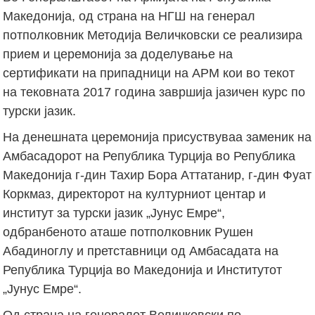
Македонија, од страна на НГШ на генерал
потполковник Методија Величковски се реализира
прием и церемонија за доделување на
сертификати на припадници на АРМ кои во текот
на тековната 2017 година завршија јазичен курс по
турски јазик.
На денешната церемонија присуствуваа заменик на
Амбасадорот на Република Турција во Република
Македонија г-дин Тахир Бора Аттатанир, г-дин Фуат
Коркмаз, директорот на културниот центар и
институт за турски јазик „Јунус Емре“,
одбранбеното аташе потполковник Рушен
Абадиноглу и претставници од Амбасадата на
Република Турција во Македонија и Институтот
„Јунус Емре“.
Од страна на генералот Величковски по