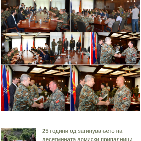
25 години од загинувањето на
десетмината армиски припадници