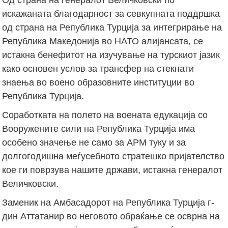
искажаната благодарност за севкупната поддршка
од страна на Република Турција за интегрирање на
Република Македонија во НАТО алијансата, се
истакна бенефитот на изучување на турскиот јазик
како основен услов за трансфер на стекнати
знаења во воено образовните институции во
Република Турција.
Соработката на полето на воената едукација со
Вооружените сили на Република Турција има
особено значење не само за АРМ туку и за
долгогодишна меѓусебното стратешко пријателство
кое ги поврзува нашите држави, истакна генералот
Величковски.
Заменик на Амбасадорот на Република Турција г-
дин Аттатанир во неговото обраќање се осврна на