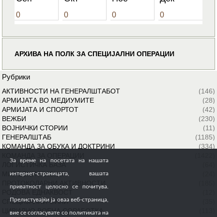
0
0
0
0
АРХИВА НА ПОЛК ЗА СПЕЦИЈАЛНИ ОПЕРАЦИИ
Рубрики
АКТИВНОСТИ НА ГЕНЕРАЛШТАБОТ
(146)
АРМИЈАТА ВО МЕДИУМИТЕ
(28)
АРМИЈАТА И СПОРТОТ
(42)
ВЕЖБИ
(230)
ВОЈНИЧКИ СТОРИИ
(11)
ГЕНЕРАЛШТАБ
(1185)
КОМАНДА ЗА ОБУКА И ДОКТРИНИ
(334)
КОМАНДА ЗА ОПЕРАЦИИ
(1422)
За време на посетата на нашата
ЛОГИСТИЧКА БАЗА
(64)
МИРОВНИ МИСИИ
(24)
интернет-страницата, вашата
ПРОТОКОЛАРНИ АКТИВНОСТИ
(185)
приватност целосно се почитува.
РОДОВА ЕДНАКВОСТ
(12)
Прелистувајќи ја оваа веб-страница,
СПЕЦИЈАЛНИ СИЛИ
(35)
ЦИВИЛНО ВОЕНА СОРАБОТКА
(113)
вие се согласувате со политиката на