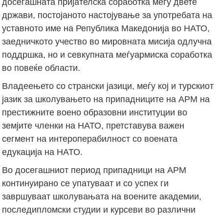
досегашната пријателска соработка меѓу двете
држави, постојаното настојување за употребата на
уставното име на Република Македонија во НАТО,
заедничкото учество во мировната мисија одлучна
поддршка, но и севкупната меѓуармиска соработка
во повеќе области.
Владеењето со странски јазици, меѓу кој и турскиот
јазик за школувањето на припадниците на АРМ на
престижните воено образовни институции во
земјите членки на НАТО, претставува важен
сегмент на интероперабилност со воената
едукација на НАТО.
Во досегашниот период припадници на АРМ
континуирано се упатуваат и со успех ги
завршуваат школувањата на воените академии,
последипломски студии и курсеви во различни