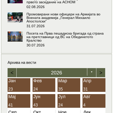
првото заседание на АСНОМ
02.08.2026
Промовирани нови офицери на Армијата во
Воената академија „Генерал Михаило
Апостолски“
31.07.2026
Посета на Прва пешадиска бригада од страна
на претставници од ВС на Обединетото
Кралство
30.07.2026
Архива на вести
<
2026
>
▼
Јан
Фев
Мар
Апр
23
24
35
31
Мај
Јун
Јул
Авг
41
43
24
4
Сеп
Окт
Ное
Дек