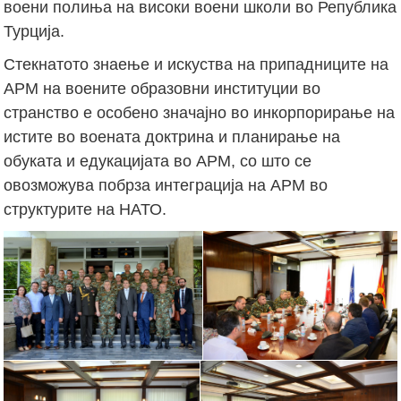
воени полиња на високи воени школи во Република
Турција.
Стекнатото знаење и искуства на припадниците на
АРМ на воените образовни институции во
странство е особено значајно во инкорпорирање на
истите во воената доктрина и планирање на
обуката и едукацијата во АРМ, со што се
овозможува побрза интеграција на АРМ во
структурите на НАТО.