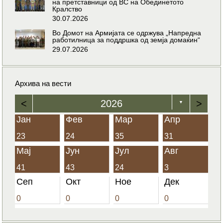
на претставници од ВС на Обединетото
Кралство
30.07.2026
Во Домот на Армијата се одржува „Напредна
работилница за поддршка од земја домаќин“
29.07.2026
Архива на вести
<
2026
>
▼
Јан
Фев
Мар
Апр
23
24
35
31
Мај
Јун
Јул
Авг
41
43
24
3
Сеп
Окт
Ное
Дек
0
0
0
0