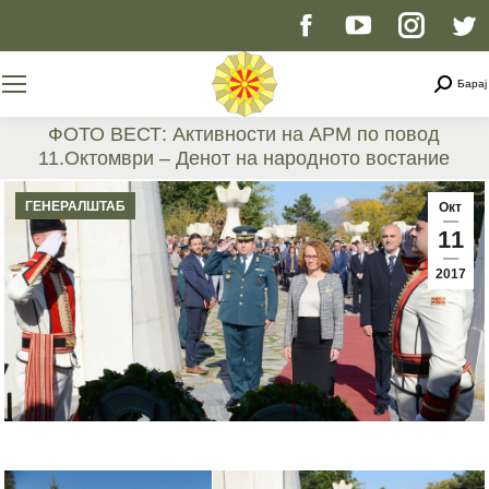
Facebook
YouTube
Instag
T
page
page
page
p
Searc
Барај
opens
opens
opens
o
ФОТО ВЕСТ: Активности на АРМ по повод
11.Октомври – Денот на народното востание
in
in
in
i
You are here:
ГЕНЕРАЛШТАБ
Окт
new
new
new
n
11
2017
window
window
windo
w