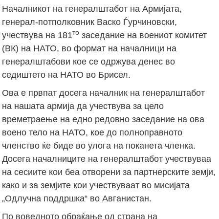
Началникот на генералштабот на Армијата,
генерал-потполковник Васко Ѓурчиновски,
то
учествува на 181
заседание на воениот комитет
(ВК) на НАТО, во формат на началници на
генералштабови кое се одржува денес во
седиштето на НАТО во Брисел.
Ова е првпат досега началник на генералштабот
на нашата армија да учествува за цело
времетраење на едно редовно заседание на ова
воено тело на НАТО, кое до полноправното
членство ќе биде во улога на поканета членка.
Досега началниците на генералштабот учествуваа
на сесиите кои беа отворени за партнерските земји,
како и за земјите кои учествуваат во мисијата
„Одлучна поддршка“ во Авганистан.
По воведното обраќање од страна на