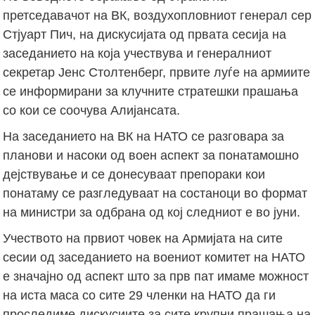
претседавачот на ВК, воздухопловниот генерал сер
Стјуарт Пич, на дискусијата од првата сесија на
заседанието на која учествува и генералниот
секретар Јенс Столтенберг, првите луѓе на армиите
се информирани за клучните стратешки прашања
со кои се соочува Алијансата.
На заседанието на ВК на НАТО се разговара за
планови и насоки од воен аспект за понатамошно
дејствување и се донесуваат препораки кои
понатаму се разгледуваат на состаноци во формат
на министри за одбрана од кој следниот е во јуни.
Учеството на првиот човек на Армијата на сите
сесии од заседанието на воениот комитет на НАТО
е значајно од аспект што за прв пат имаме можност
на иста маса со сите 29 членки на НАТО да ги
проследиме дискусиите за сите крупни прашања на