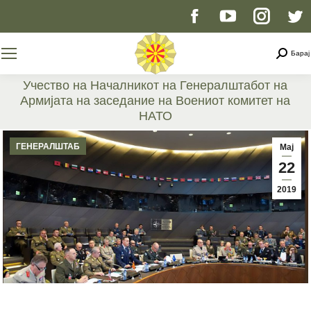
Facebook
YouTube
Instag
T
page
page
page
p
Searc
Барај
opens
opens
opens
o
Учество на Началникот на Генералштабот на
Армијата на заседание на Воениот комитет на
in
in
in
i
НАТО
You are here:
new
new
new
n
ГЕНЕРАЛШТАБ
Мај
22
window
window
windo
w
2019