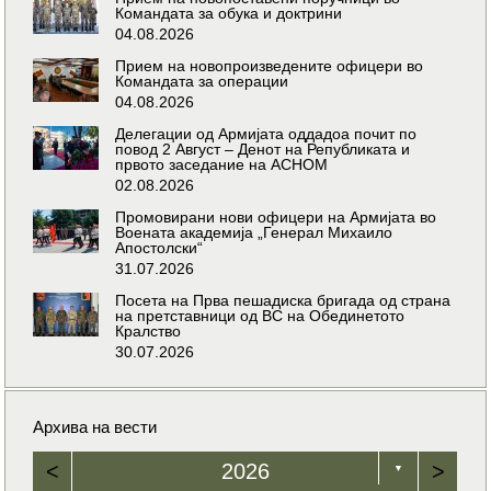
Командата за обука и доктрини
04.08.2026
Прием на новопроизведените офицери во
Командата за операции
04.08.2026
Делегации од Армијата оддадоа почит по
повод 2 Август – Денот на Републиката и
првото заседание на АСНОМ
02.08.2026
Промовирани нови офицери на Армијата во
Воената академија „Генерал Михаило
Апостолски“
31.07.2026
Посета на Прва пешадиска бригада од страна
на претставници од ВС на Обединетото
Кралство
30.07.2026
Архива на вести
<
2026
>
▼