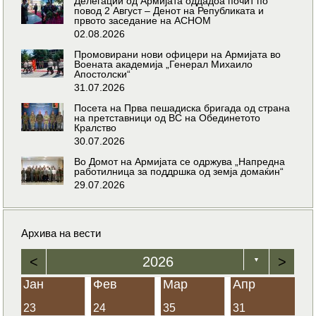
Делегации од Армијата оддадоа почит по
повод 2 Август – Денот на Републиката и
првото заседание на АСНОМ
02.08.2026
Промовирани нови офицери на Армијата во
Воената академија „Генерал Михаило
Апостолски“
31.07.2026
Посета на Прва пешадиска бригада од страна
на претставници од ВС на Обединетото
Кралство
30.07.2026
Во Домот на Армијата се одржува „Напредна
работилница за поддршка од земја домаќин“
29.07.2026
Архива на вести
<
2026
>
▼
Јан
Фев
Мар
Апр
23
24
35
31