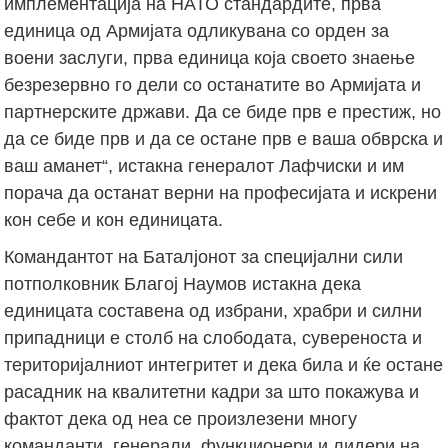
имплементација на НАТО стандардите, прва
единица од Армијата одликувана со орден за
воени заслуги, прва единица која своето знаење
безрезервно го дели со останатите во Армијата и
партнерските држави. Да се биде прв е престиж, но
да се биде прв и да се остане прв е ваша обврска и
ваш аманет“, истакна генералот Лафчиски и им
порача да останат верни на професијата и искрени
кон себе и кон единицата.
Командантот на Баталјонот за специјални сили
потполковник Благој Наумов истакна дека
единицата составена од избрани, храбри и силни
припадници е столб на слободата, сувереноста и
територијалниот интегритет и дека била и ќе остане
расадник на квалитетни кадри за што покажува и
фактот дека од неа се произлезени многу
команданти, генерали, функционери и лидери на