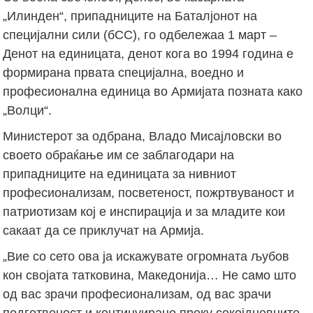
„Илинден“, припадниците на Баталјонот на
специјални сили (бСС), го одбележаа 1 март –
Денот на единицата, денот кога во 1994 година е
формирана првата специјална, воедно и
професионална единица во Армијата позната како
„Волци“.
Министерот за одбрана, Владо Мисајловски во
своето обраќање им се заблагодари на
припадниците на единицата за нивниот
професионализам, посветеност, пожртвуваност и
патриотизам кој е инспирација и за младите кои
сакаат да се приклучат на Армија.
„Вие со сето ова ја искажувате огромната љубов
кон својата татковина, Македонија… Не само што
од вас зрачи професионализам, од вас зрачи
подготвеност и континуирано преку секојдневните