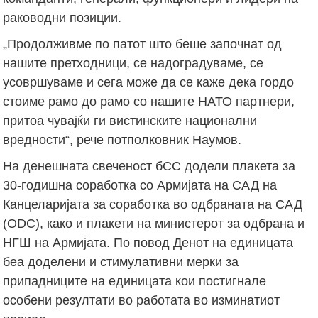
раководни позиции.
„Продолживме по патот што беше започнат од
нашите претходници, се надоградуваме, се
усовршуваме и сега може да се каже дека гордо
стоиме рамо до рамо со нашите НАТО партнери,
притоа чувајќи ги вистинските национални
вредности“, рече потполковник Наумов.
На денешната свеченост бСС додели плакета за
30-годишна соработка со Армијата на САД на
Канцеларијата за соработка во одбраната на САД
(ODC), како и плакети на министерот за одбрана и
НГШ на Армијата. По повод Денот на единицата
беа доделени и стимулативни мерки за
припадниците на единицата кои постигнале
особени резултати во работата во изминатиот