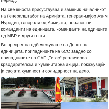
период.
На свеченоста присуствуваа и заменик-началникот
на Генералштабот на Армијата, генерал-мајор Азим
Нуредин, генерали од Армијата, поранешни
команданти на единицата, команданти на единците
од МВР и други гости.
Во пресрет на одбележување на Денот на
единицата, припадниците на бСС заедно со
припадниците на САЕ „Тигар“ реализираа
крводарителска и хуманитарна акција, покажувајќи
ја својата хуманост и солидарност на дело.