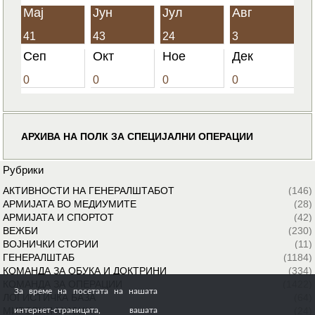
Мај
Јун
Јул
Авг
41
43
24
3
Сеп
Окт
Ное
Дек
0
0
0
0
АРХИВА НА ПОЛК ЗА СПЕЦИЈАЛНИ ОПЕРАЦИИ
Рубрики
АКТИВНОСТИ НА ГЕНЕРАЛШТАБОТ
(146)
АРМИЈАТА ВО МЕДИУМИТЕ
(28)
АРМИЈАТА И СПОРТОТ
(42)
ВЕЖБИ
(230)
ВОЈНИЧКИ СТОРИИ
(11)
ГЕНЕРАЛШТАБ
(1184)
КОМАНДА ЗА ОБУКА И ДОКТРИНИ
(334)
КОМАНДА ЗА ОПЕРАЦИИ
(1422)
За време на посетата на нашата
ЛОГИСТИЧКА БАЗА
(64)
МИРОВНИ МИСИИ
(24)
интернет-страницата, вашата