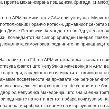
а Првата механизирана пешадиска бригада, (1.мпбр) 
тот на АРМ за мисијата ИСАФ присуствуваа: Министе
потполковник Горанчо Котески, Државниот секретар
јор Димче Петровски, Командантот на Здружената о
ки, Командантот на 1.мпбр бригаден генерал Павле 
 локалната самоуправа, роднините на припадниците
 Началникот на ГШ на АРМ истакна дека главната пр
ставува фактот што Република Македонија и АРМ де
е партнери, заради што во изминатите години постан
окажавме посветеноста на државата кон регионалниот
 нагласи дека со овој контингент ќе се достигне бро
двор од Република Македонија, што значи една трети
д припадниците на контингентот побара почитување на
оналност и храброст за време на извршувањето на з