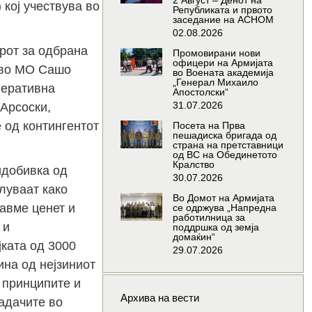
2 Август – Денот на
кој учествува во
Републиката и првото
заседание на АСНОМ
02.08.2026
рот за одбрана
Промовирани нови
офицери на Армијата
 во МО Сашо
во Воената академија
„Генерал Михаило
перативна
Апостолски“
31.07.2026
Арсоски,
 од контингентот
Посета на Прва
пешадиска бригада од
страна на претставници
од ВС на Обединетото
Кралство
идобивка од
30.07.2026
луваат како
Во Домот на Армијата
авме ценет и
се одржува „Напредна
работилница за
 и
поддршка од земја
домаќин“
јката од 3000
29.07.2026
на од нејзиниот
 принципите и
Архива на вести
адачите во