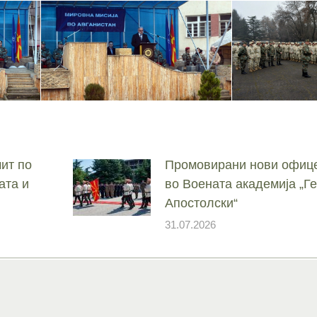
ит по
Промовирани нови офице
ата и
во Воената академија „
Апостолски“
31.07.2026