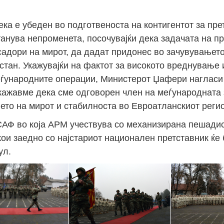
а е убеден во подготвеноста на контигентот за прет
Јан
Јан
Јан
Јан
Јан
Јан
Јан
Јан
Јан
Јан
Јан
Јан
Јан
станува непроменета, посочувајќи дека задачата на п
14
7
9
4
11
12
16
9
13
6
16
11
0
адори на мирот, да дадат придонес во зачувувањето
Мај
Мај
Мај
Мај
Мај
Мај
Мај
Мај
Мај
Мај
Мај
Мај
Мај
стан. Укажувајќи на фактот за високото вреднување
46
16
28
24
17
12
34
22
37
15
29
41
3
еѓународните операции, Министерот Џафери нагласи
Сеп
Сеп
Сеп
Сеп
Сеп
Сеп
Сеп
Сеп
Сеп
Сеп
Сеп
Сеп
Сеп
кажавме дека сме одговорен член на меѓународната 
27
40
24
19
18
19
38
42
24
21
30
31
15
ето на мирот и стабилноста во Евроатланскиот реги
САФ во која АРМ учествува со механизирана пешадис
кои заедно со најстариот национален претставник ќе
ул.