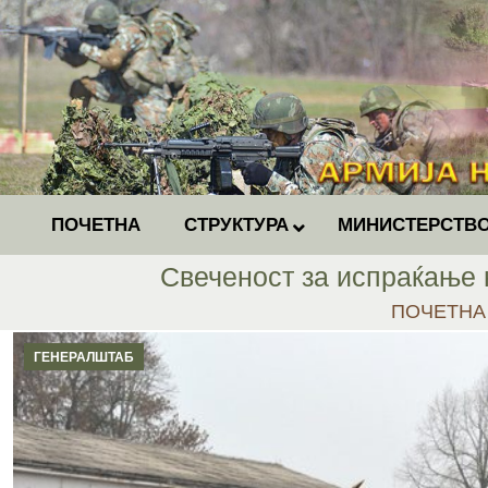
ПОЧЕТНА
СТРУКТУРА
МИНИСТЕРСТВО
Свеченост за испраќање 
You are he
ПОЧЕТНА
ГЕНЕРАЛШТАБ