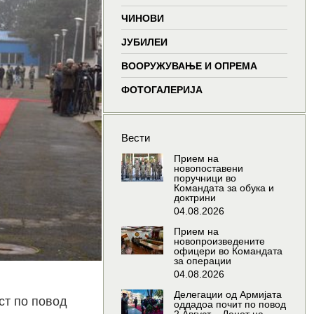
window
window
window
wind
ЧИНОВИ
ЈУБИЛЕИ
ВООРУЖУВАЊЕ И ОПРЕМА
ФОТОГАЛЕРИЈА
Вести
Прием на
новопоставени
поручници во
Командата за обука и
доктрини
04.08.2026
Прием на
новопроизведените
офицери во Командата
за операции
04.08.2026
Делегации од Армијата
ст по повод
оддадоа почит по повод