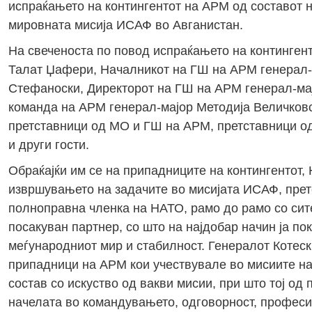
испраќањето на контингентот на АРМ од составот н
мировната мисија ИСАФ во Авганистан.
На свеченоста по повод испраќањето на континген
Талат Џафери, Началникот на ГШ на АРМ генерал-
Стефаноски, Директорот на ГШ на АРМ генерал-ма
команда на АРМ генерал-мајор Методија Величковс
претставници од МО и ГШ на АРМ, претставници од
и други гости.
Обраќајќи им се на припадниците на контингентот,
извршувањето на задачите во мисијата ИСАФ, прет
полноправна членка на НАТО, рамо до рамо со сит
посакуван партнер, со што на најдобар начин ја п
меѓународниот мир и стабилност. Генералот Котески
припадници на АРМ кои учествувале во мисиите на
состав со искуство од вакви мисии, при што тој о
начелата во командувањето, одговорност, професи