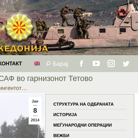
Барај
Search:
КОНТАКТ
Facebook
YouTube
Instagram
Twitt
САФ во гарнизонот Тетово
page
page
page
page
тингентот…
opens
opens
opens
open
Јан
СТРУКТУРА НА ОДБРАНАТА
8
in
in
in
in
ИСТОРИЈА
2014
МЕЃУНАРОДНИ ОПЕРАЦИИ
new
new
new
new
ВЕЖБИ