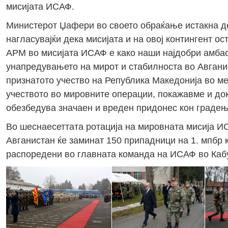
мисијата ИСАФ.
Министерот Џафери во своето обраќање истакна дек
нагласувајќи дека мисијата и на овој контингент о
АРМ во мисијата ИСАФ е како наши најдобри амбас
унапредувањето на мирот и стабилноста во Авгани
признатото учество на Република Македонија во м
учеството во мировните операции, покажавме и до
обезбедува значаен и вреден придонес кон градењ
Во шеснаесеттата ротација на мировната мисија И
Авганистан ќе заминат 150 припадници на 1. мпбр 
распоредени во главната команда на ИСАФ во Каб