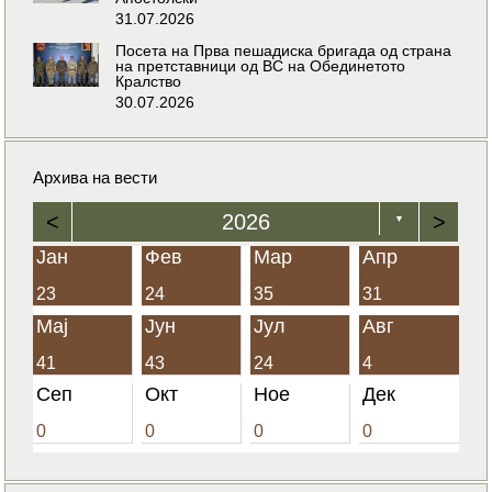
31.07.2026
Посета на Прва пешадиска бригада од страна
на претставници од ВС на Обединетото
Кралство
30.07.2026
Архива на вести
<
2026
>
▼
Јан
Фев
Мар
Апр
23
24
35
31
Мај
Јун
Јул
Авг
41
43
24
4
Сеп
Окт
Ное
Дек
0
0
0
0