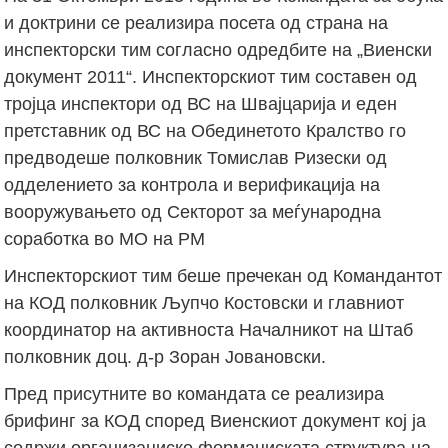
и доктрини се реализира посета од страна на
инспекторски тим согласно одредбите на „Виенски
документ 2011“. Инспекторскиот тим составен од
тројца инспектори од ВС на Швајцарија и еден
претставник од ВС на Обединетото Кралство го
предводеше полковник Томислав Ризески од
одделението за контрола и верификација на
вооружувањето од Секторот за меѓународна
соработка во МО на РМ
Инспекторскиот тим беше пречекан од Командантот
на КОД полковник Љупчо Костовски и главниот
координатор на активноста Началникот на Штаб
полковник доц. д-р Зоран Јовановски.
Пред присутните во командата се реализира
брифинг за КОД според Виенскиот документ кој ја
содржи организациско формациската структура на