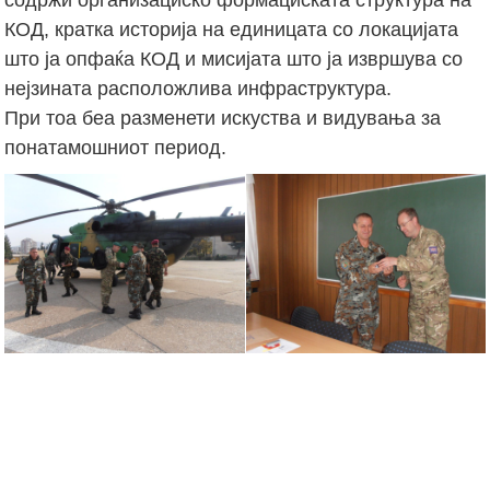
КОД, кратка историја на единицата со локацијата
што ја опфаќа КОД и мисијата што ја извршува со
нејзината расположлива инфраструктура.
При тоа беа разменети искуства и видувања за
понатамошниот период.