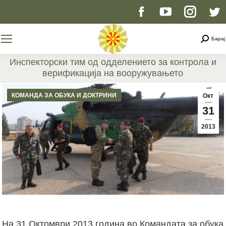
Facebook
YouTube
Instag
T
page
page
page
p
Searc
Барај
opens
opens
opens
o
Инспекторски тим од одделението за контрола и
верификација на вооружувањето
in
in
in
i
You are here:
КОМАНДА ЗА ОБУКА И ДОКТРИНИ
Окт
new
new
new
n
31
2013
window
window
windo
w
На 31 Октомври 2013 година во Командата за обука