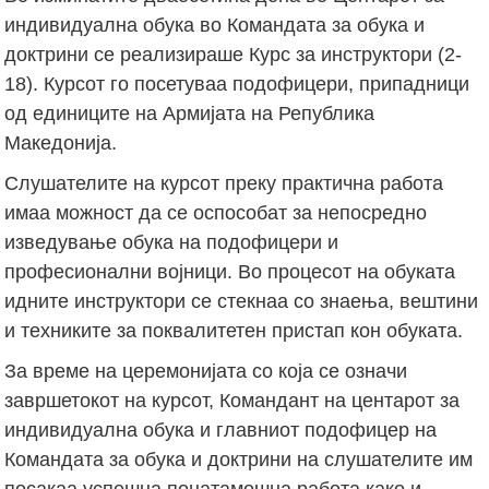
индивидуална обука во Командата за обука и
доктрини се реализираше Курс за инструктори (2-
18). Курсот го посетуваа подофицери, припадници
од единиците на Армијата на Република
Македонија.
Слушателите на курсот преку практична работа
имаа можност да се оспособат за непосредно
изведување обука на подофицери и
професионални војници. Во процесот на обуката
идните инструктори се стекнаа со знаења, вештини
и техниките за поквалитетен пристап кон обуката.
За време на церемонијата со која се означи
завршетокот на курсот, Командант на центарот за
индивидуална обука и главниот подофицер на
Командата за обука и доктрини на слушателите им
посакаа успешна понатамошна работа како и