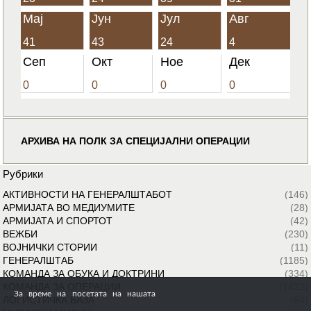
Мај
Јун
Јул
Авг
41
43
24
4
Сеп
Окт
Ное
Дек
0
0
0
0
АРХИВА НА ПОЛК ЗА СПЕЦИЈАЛНИ ОПЕРАЦИИ
Рубрики
АКТИВНОСТИ НА ГЕНЕРАЛШТАБОТ
(146)
АРМИЈАТА ВО МЕДИУМИТЕ
(28)
АРМИЈАТА И СПОРТОТ
(42)
ВЕЖБИ
(230)
ВОЈНИЧКИ СТОРИИ
(11)
ГЕНЕРАЛШТАБ
(1185)
КОМАНДА ЗА ОБУКА И ДОКТРИНИ
(334)
КОМАНДА ЗА ОПЕРАЦИИ
(1422)
За време на посетата на нашата
ЛОГИСТИЧКА БАЗА
(64)