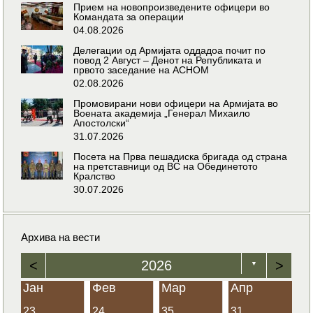
Прием на новопроизведените офицери во
Командата за операции
04.08.2026
Делегации од Армијата оддадоа почит по
повод 2 Август – Денот на Републиката и
првото заседание на АСНОМ
02.08.2026
Промовирани нови офицери на Армијата во
Воената академија „Генерал Михаило
Апостолски“
31.07.2026
Посета на Прва пешадиска бригада од страна
на претставници од ВС на Обединетото
Кралство
30.07.2026
Архива на вести
<
2026
>
▼
Јан
Фев
Мар
Апр
23
24
35
31