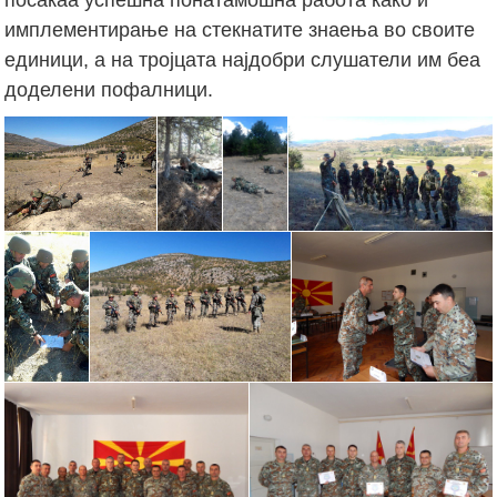
имплементирање на стекнатите знаења во своите
единици, а на тројцата најдобри слушатели им беа
доделени пофалници.