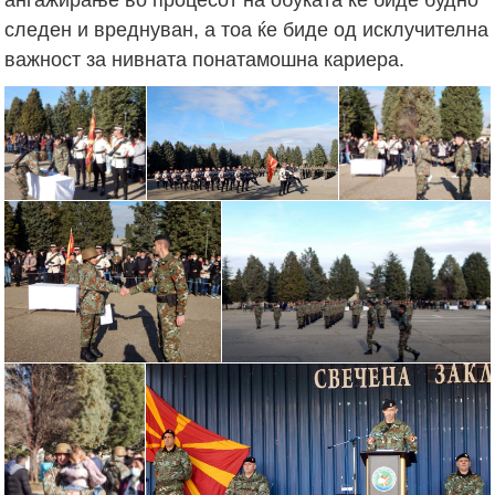
следен и вреднуван, а тоа ќе биде од исклучителна
важност за нивната понатамошна кариера.