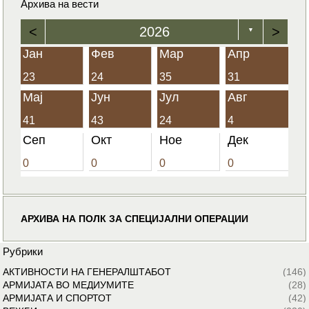
Архива на вести
<
2026
>
▼
Јан
Фев
Мар
Апр
23
24
35
31
Мај
Јун
Јул
Авг
41
43
24
4
Сеп
Окт
Ное
Дек
0
0
0
0
АРХИВА НА ПОЛК ЗА СПЕЦИЈАЛНИ ОПЕРАЦИИ
Рубрики
АКТИВНОСТИ НА ГЕНЕРАЛШТАБОТ
(146)
АРМИЈАТА ВО МЕДИУМИТЕ
(28)
АРМИЈАТА И СПОРТОТ
(42)