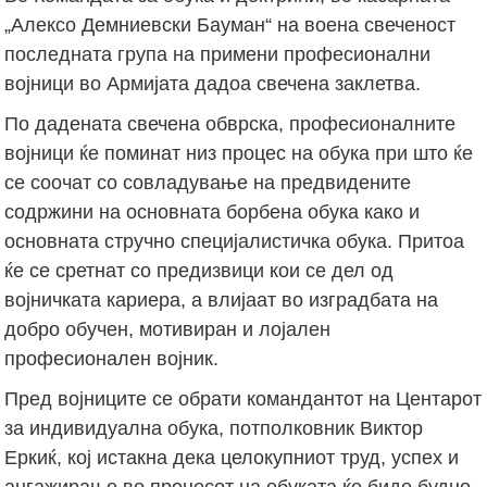
„Алексо Демниевски Бауман“ на воена свеченост
последната група на примени професионални
војници во Армијата дадоа свечена заклетва.
По дадената свечена обврска, професионалните
војници ќе поминат низ процес на обука при што ќе
се соочат со совладување на предвидените
содржини на основната борбена обука како и
основната стручно специјалистичка обука. Притоа
ќе се сретнат со предизвици кои се дел од
војничката кариера, а влијаат во изградбата на
добро обучен, мотивиран и лојален
професионален војник.
Пред војниците се обрати командантот на Центарот
за индивидуална обука, потполковник Виктор
Еркиќ, кој истакна дека целокупниот труд, успех и
ангажирање во процесот на обуката ќе биде будно