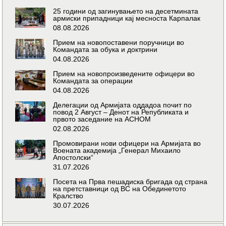
25 години од загинувањето на десетмината
армиски припадници кај месноста Карпалак
08.08.2026
Прием на новопоставени поручници во
Командата за обука и доктрини
04.08.2026
Прием на новопроизведените офицери во
Командата за операции
04.08.2026
Делегации од Армијата оддадоа почит по
повод 2 Август – Денот на Републиката и
првото заседание на АСНОМ
02.08.2026
Промовирани нови офицери на Армијата во
Воената академија „Генерал Михаило
Апостолски“
31.07.2026
Посета на Прва пешадиска бригада од страна
на претставници од ВС на Обединетото
Кралство
30.07.2026