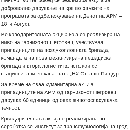
Пинџур“ во Петровец се реализира акција за
доброволно дарување на крв во рамките на
програмата за одбележување на Денот на АРМ –
18ти Август.
Во крводарителната акција која се реализира на
ниво на гарнизонот Петровец, учествуваа
припадниците на воздухопловната бригада,
командата на прва механизирана пешадиска
бригада и втора логистичка чета кои се
стационирани во касарната „НХ Страшо Пинџур“.
За време на оваа хуманитарна акција
припадниците на АРМ од гарнизонот Петровец
даруваа 60 единици од оваа животоспасувачка
течност.
Крводарителната акција е реализирана во
соработка со Институт за трансфузиологија на град