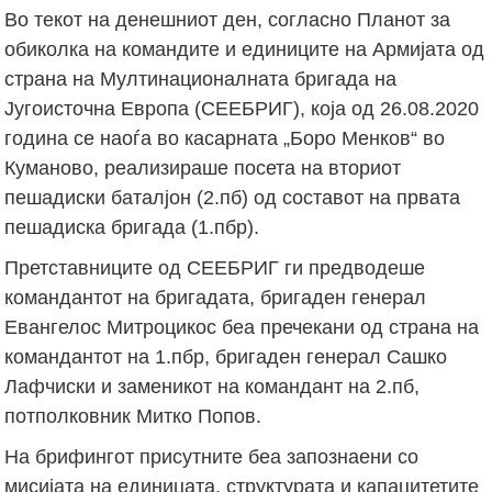
Во текот на денешниот ден, согласно Планот за
обиколка на командите и единиците на Армијата од
страна на Мултинационалната бригада на
Југоисточна Европа (СЕЕБРИГ), која од 26.08.2020
година се наоѓа во касарната „Боро Менков“ во
Куманово, реализираше посета на вториот
пешадиски баталјон (2.пб) од составот на првата
пешадиска бригада (1.пбр).
Претставниците од СЕЕБРИГ ги предводеше
командантот на бригадата, бригаден генерал
Евангелос Митроцикос беа пречекани од страна на
командантот на 1.пбр, бригаден генерал Сашко
Лафчиски и заменикот на командант на 2.пб,
потполковник Митко Попов.
На брифингот присутните беа запознаени со
мисијата на единицата, структурата и капацитетите