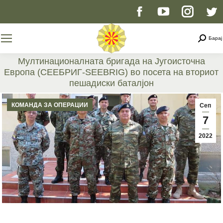
Facebook
YouTube
Instag
T
page
page
page
p
Searc
Барај
opens
opens
opens
o
Мултинационалната бригада на Југоисточна
Европа (СЕЕБРИГ-SEEBRIG) во посета на вториот
in
in
in
i
пешадиски баталјон
You are here:
new
new
new
n
КОМАНДА ЗА ОПЕРАЦИИ
Сеп
7
window
window
windo
w
2022