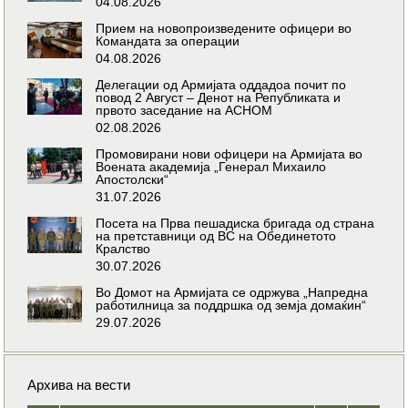
04.08.2026
Прием на новопроизведените офицери во
Командата за операции
04.08.2026
Делегации од Армијата оддадоа почит по
повод 2 Август – Денот на Републиката и
првото заседание на АСНОМ
02.08.2026
Промовирани нови офицери на Армијата во
Воената академија „Генерал Михаило
Апостолски“
31.07.2026
Посета на Прва пешадиска бригада од страна
на претставници од ВС на Обединетото
Кралство
30.07.2026
Во Домот на Армијата се одржува „Напредна
работилница за поддршка од земја домаќин“
29.07.2026
Архива на вести