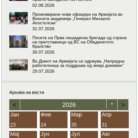
02.08.2026
Промовирани нови офицери на Армијата во
Воената академија „Генерал Михаило
Апостолски“
31.07.2026
Посета на Прва пешадиска бригада од страна
на претставници од ВС на Обединетото
Кралство
30.07.2026
Во Домот на Армијата се одржува „Напредна
работилница за поддршка од земја домаќин“
29.07.2026
Архива на вести
<
2026
>
▼
Јан
Фев
Мар
Апр
23
24
35
31
Мај
Јун
Јул
Авг