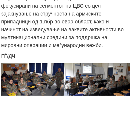
фокусирани на сегментот на ЦВС со цел
зајакнување на стручноста на армиските
припадници од 1.пбр во оваа област, како и
начинот на изведување на ваквите активности во
мултинационални средини за поддршка на
мировни операции и меѓународни вежби.
ГЃ/ДЧ