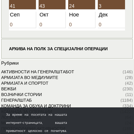
41
43
24
3
Сеп
Окт
Ное
Дек
0
0
0
0
АРХИВА НА ПОЛК ЗА СПЕЦИЈАЛНИ ОПЕРАЦИИ
Рубрики
АКТИВНОСТИ НА ГЕНЕРАЛШТАБОТ
(146)
АРМИЈАТА ВО МЕДИУМИТЕ
(28)
АРМИЈАТА И СПОРТОТ
(42)
ВЕЖБИ
(230)
ВОЈНИЧКИ СТОРИИ
(11)
ГЕНЕРАЛШТАБ
(1184)
КОМАНДА ЗА ОБУКА И ДОКТРИНИ
(334)
КОМАНДА ЗА ОПЕРАЦИИ
(1422)
За време на посетата на нашата
ЛОГИСТИЧКА БАЗА
(64)
МИРОВНИ МИСИИ
(24)
интернет-страницата, вашата
ПРОТОКОЛАРНИ АКТИВНОСТИ
(185)
приватност целосно се почитува.