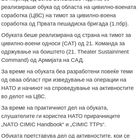
реализираше обука од областа на цивилно-воената
соработка (ЦВС) на тимот за цивилно-воена
соработка од Првата пешадиска бригада (1.пбр).
Обуката беше реализирана од страна на тимот за
цивилно-воени односи (CAT) од 21. Команда за
одржување на боиштето (21. Theater Sustainment
Command) од Армијата на САД.
За време на обуката беа разработени повеќе теми
од оваа област при изведување на операции на
НАТО и начинот на спроведување на активностите
во делот на ЦВС.
За време на практичниот дел на обуката,
слушателите ги користеа НАТО прирачниците
„NATO CIMIC Handbook“ и „CIMIC TTPs“.
Обуката претставува дел од активностите, кои се