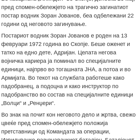
пред спомен-обележјето на трагично загинатиот
постар водник Зоран Јованов, беа одбележани 22
години од неговото загинување.
Постариот водник Зоран Јованов е роден на 13
февруари 1972 година во Скопје. Беше оженет и
татко на едно дете, Адријан. Целата негова
војничка кариера ја поминал во специјалните
единици, најпрво во тогашната ЈНА, а потоа и во
Армијата. Во текот на службата работеше како
падобранец, а подоцна и како инструктор по
падобранство во состав на специјалните единици
„Волци“ и „Ренџери“.
Во знак на почит кон неговото дело и жртва, свежо
цвеќе пред спомен-обележјето положија
претставници од Командата за операции,
Извидувачко-разузнавачкиот баталјон, Баталјонот