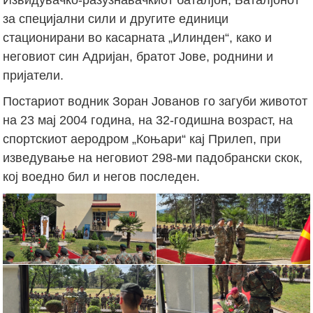
за специјални сили и другите единици
стационирани во касарната „Илинден“, како и
неговиот син Адријан, братот Јове, роднини и
пријатели.
Постариот водник Зоран Јованов го загуби животот
на 23 мај 2004 година, на 32-годишна возраст, на
спортскиот аеродром „Коњари“ кај Прилеп, при
изведување на неговиот 298-ми падобрански скок,
кој воедно бил и негов последен.