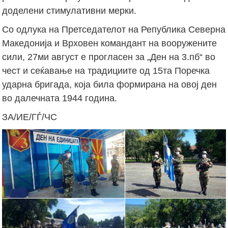
доделени стимулативни мерки.
Со одлука на Претседателот на Република Северна
Македонија и Врховен командант на вооружените
сили, 27ми август е прогласен за „Ден на 3.пб“ во
чест и сеќавање на традициите од 15та Поречка
ударна бригада, која била формирана на овој ден
во далечната 1944 година.
ЗА/ИЕ/ГЃ/ЧС