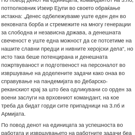
потполковник Изеир Ејупи во своето обраќање
истакна: „Денес одбележуваме уште еден ден во
вековната борба и стремежите на многу генерации
за слободна и независна држава, а денешната
свеченост е уште една можност да се потсетиме на
нашите славни предци и нивните херојски дела“, но
исто така беше потенцирана и денешната
пожртвуваност и подготвеност на персоналот во
извршување на доделените задачи како онаа во
справување на пандемијата во Дебарско-
реканскиот крај за што беа одликувани со орден за
воени заслуги на врховниот командант, на кое
треба да бидат горди сите припадници на 3.пб и
Армијата.
По повод денот на единицата за успешноста во
работата и извршувањето на работните задачи беа