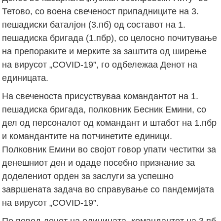
Тетово, со воена свеченост припадниците на 3.
пешадиски баталјон (3.пб) од составот на 1.
пешадиска бригада (1.пбр), со целосно почитување
на препораките и мерките за заштита од ширење
на вирусот „COVID-19”, го одбележаа Денот на
единицата.
На свеченоста присуствуваа командантот на 1.
пешадиска бригада, полковник Бесник Емини, со
дел од персоналот од командант и штабот на 1.пбр
и командантите на потчинетите единици.
Полковник Емини во својот говор упати честитки за
денешниот ден и одаде посебно признание за
доделениот орден за заслуги за успешно
завршената задача во справување со пандемијата
на вирусот „COVID-19”.
По повод денот на единицата, командантот на 3.пб,