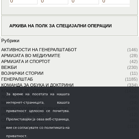
0
0
0
0
АРХИВА НА ПОЛК ЗА СПЕЦИЈАЛНИ ОПЕРАЦИИ
Рубрики
АКТИВНОСТИ НА ГЕНЕРАЛШТАБОТ
(146)
АРМИЈАТА ВО МЕДИУМИТЕ
(28)
АРМИЈАТА И СПОРТОТ
(42)
ВЕЖБИ
(230)
ВОЈНИЧКИ СТОРИИ
(11)
ГЕНЕРАЛШТАБ
(1185)
КОМАНДА ЗА ОБУКА И ДОКТРИНИ
(334)
КОМАНДА ЗА ОПЕРАЦИИ
(1422)
За време на посетата на нашата
ЛОГИСТИЧКА БАЗА
(64)
МИРОВНИ МИСИИ
(24)
интернет-страницата, вашата
ПРОТОКОЛАРНИ АКТИВНОСТИ
(185)
приватност целосно се почитува.
РОДОВА ЕДНАКВОСТ
(12)
Прелистувајќи ја оваа веб-страница,
СПЕЦИЈАЛНИ СИЛИ
(35)
ЦИВИЛНО ВОЕНА СОРАБОТКА
(113)
вие се согласувате со политиката на
приватност.