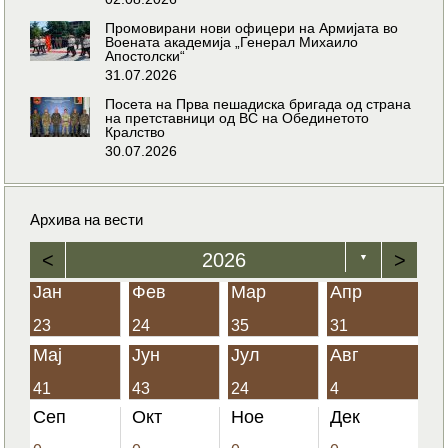
Промовирани нови офицери на Армијата во
Воената академија „Генерал Михаило
Апостолски“
31.07.2026
Посета на Прва пешадиска бригада од страна
на претставници од ВС на Обединетото
Кралство
30.07.2026
Архива на вести
<
2026
>
▼
Јан
Фев
Мар
Апр
23
24
35
31
Мај
Јун
Јул
Авг
41
43
24
4
Сеп
Окт
Ное
Дек