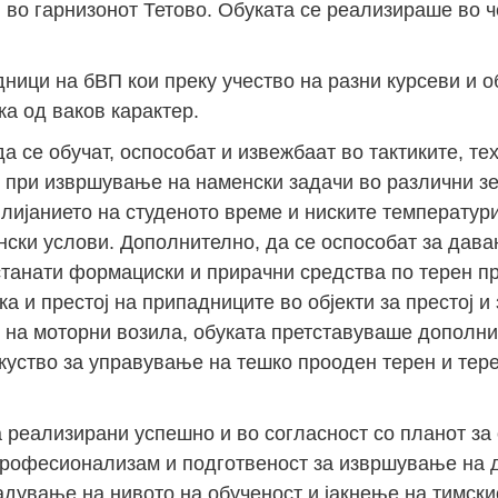
 во гарнизонот Тетово. Обуката се реализираше во ч
ници на бВП кои преку учество на разни курсеви и об
а од ваков карактер.
 се обучат, оспособат и извежбаат во тактиките, те
и при извршување на наменски задачи во различни з
влијанието на студеното време и ниските температури
нски услови. Дополнително, да се оспособат за дав
станати формациски и прирачни средства по терен п
а и престој на припадниците во објекти за престој 
те на моторни возила, обуката претставуваше дополн
уство за управување на тешко прооден терен и тер
 реализирани успешно и во согласност со планот за 
професионализам и подготвеност за извршување на 
дување на нивото на обученост и јакнење на тимски