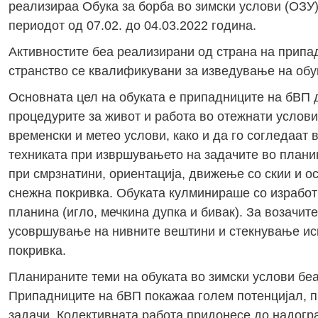
реализираа Обука за борба во зимски услови (ОЗУ)
периодот од 07.02. до 04.03.2022 година.
Активностите беа реализирани од страна на припад
странство се квалификувани за изведување на обук
Основната цел на обуката е припадниците на бВП да
процедурите за живот и работа во отежнати услов
временски и метео услови, како и да го согледаат 
техниката при извршувањето на задачите во плани
при смрзнатини, ориентација, движење со скии и о
снежна покривка. Обуката кулминираше со изработк
планина (игло, мечкина дупка и бивак). За возачи
усовршување на нивните вештини и стекнување иск
покривка.
Планираните теми на обуката во зимски услови беа
Припадниците на бВП покажаа голем потенцијал, 
задачи. Колективната работа придонесе до надогра