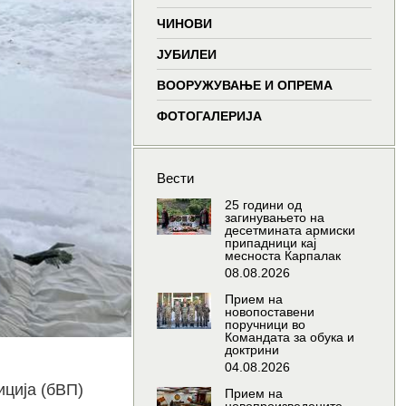
window
window
window
wind
ЧИНОВИ
ЈУБИЛЕИ
ВООРУЖУВАЊЕ И ОПРЕМА
ФОТОГАЛЕРИЈА
Вести
25 години од
загинувањето на
десетмината армиски
припадници кај
месноста Карпалак
08.08.2026
Прием на
новопоставени
поручници во
Командата за обука и
доктрини
04.08.2026
иција (бВП)
Прием на