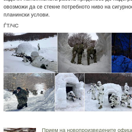
овозможи да се стекне потребното ниво на сигурн
планински услови.
ЃТ/ЧС
Прием на новопроизведените офиц