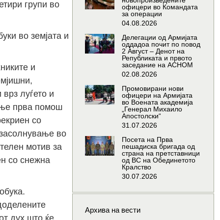
новопроизведените
етири групи во
офицери во Командата
за операции
04.08.2026
уки во земјата и
Делегации од Армијата
оддадоа почит по повод
2 Август – Денот на
Републиката и првото
заседание на АСНОМ
хниките и
02.08.2026
емјишни,
Промовирани нови
 врз луѓето и
офицери на Армијата
во Воената академија
ање прва помош
„Генерал Михаило
Апостолски“
рекриен со
31.07.2026
и засолнување во
Посета на Прва
ителен мотив за
пешадиска бригада од
страна на претставници
ен со снежна
од ВС на Обединетото
Кралство
30.07.2026
обука.
доделените
Архива на вести
от дух што ќе