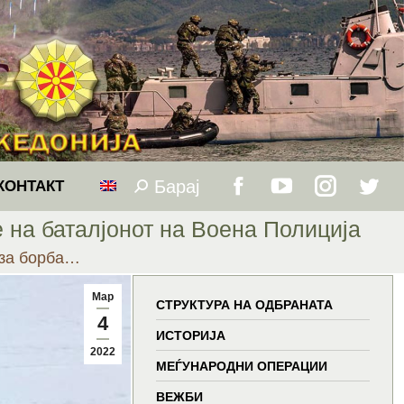
Барај
Search:
КОНТАКТ
Facebook
YouTube
Instagram
Twitt
е на баталјонот на Воена Полиција
page
page
page
page
 за борба…
opens
opens
opens
open
Мар
СТРУКТУРА НА ОДБРАНАТА
4
in
in
in
in
ИСТОРИЈА
2022
МЕЃУНАРОДНИ ОПЕРАЦИИ
new
new
new
new
ВЕЖБИ