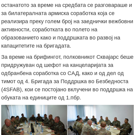
останатото за време на средбата се разговараше и
за билатералната армиска соработка која се
реализира преку голем број на заеднички вежбовни
активности, соработката во полето на
образованието како и поддршката во развој на
капацитетите на бригадата.
За време на брифингот, полковникот Сквајарс беше
придружуван од шефот на канцеларијата за
одбранбена соработка со САД, како и од дел од
тимот од 4. Бригада за Поддршка во Безбедноста
(4SFAB), кои се постојано вклучени во поддршка на
обуката на единиците од 1.пбр.