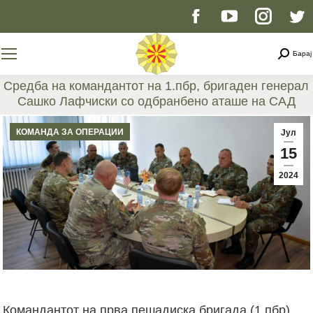
Facebook
YouTube
Instag
T
page
page
page
p
Searc
Барај
opens
opens
opens
o
Средба на командантот на 1.пбр, бригаден генерал
Сашко Лафчиски со одбранбено аташе на САД
in
in
in
i
You are here:
КОМАНДА ЗА ОПЕРАЦИИ
Јул
new
new
new
n
15
2024
window
window
windo
w
Командантот на прва пешадиска бригада (1.пбр),