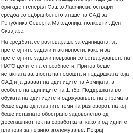
бригаден генерал Сашко Лафчиски, оствари
средба со одбранбеното аташе на САД за
Република Северна Македонија, полковник Ден
Сквајарс.
На средбата се разговараше за единицата, за
претстојните задачи и активности, како и за
претстојните задачи поврзани со остварувањето на
НАТО целите на способности. Притоа беше
истакната важноста на помошта и поддршката која
САД и ја даваат на единиците на Армијата, а
особено на единиците на 1.пбр. Поддршката во
обуката на единиците и одржувањето на опремата
беше една од главните теми на разговорот, на кој
беше истакнато обострано задоволство од
досегашниот тек на соработката, како и од идните
планови за нејзино зголемување. Покрај