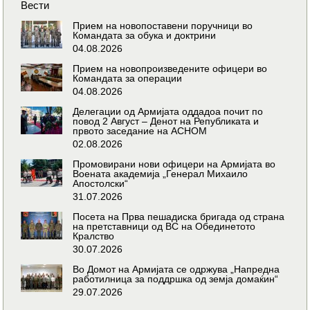
Вести
Прием на новопоставени поручници во
Командата за обука и доктрини
04.08.2026
Прием на новопроизведените офицери во
Командата за операции
04.08.2026
Делегации од Армијата оддадоа почит по
повод 2 Август – Денот на Републиката и
првото заседание на АСНОМ
02.08.2026
Промовирани нови офицери на Армијата во
Воената академија „Генерал Михаило
Апостолски“
31.07.2026
Посета на Прва пешадиска бригада од страна
на претставници од ВС на Обединетото
Кралство
30.07.2026
Во Домот на Армијата се одржува „Напредна
работилница за поддршка од земја домаќин“
29.07.2026