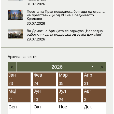
31.07.2026
Посета на Прва пешадиска бригада од страна
на претставници од ВС на Обединетото
Кралство
30.07.2026
Во Домот на Армијата се одржува „Напредна
работилница за поддршка од земја домаќин“
29.07.2026
Архива на вести
<
2026
>
▼
Јан
Фев
Мар
Апр
23
24
35
31
Мај
Јун
Јул
Авг
41
43
24
3
Сеп
Окт
Ное
Дек