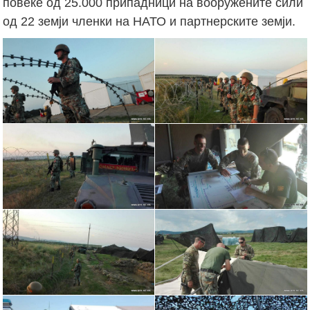
повеќе од 25.000 припадници на вооружените сили
од 22 земји членки на НАТО и партнерските земји.