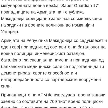
меѓународната воена вежба “Saber Guardian 17”,
припадниците на Армијата на Република
Македонија официјално започнаа со извршување
на задачи на воените полигони во Романија и
Унгарија.
Армијата на Република Македонија со седумдесет и
еден свој припадник од составите на баталјонот на
воена полиција, инженерискиот баталјон,
баталјонот за специјални намени и припадници од
балканските медицински сили се подготвени да ги
демонстрираат своите способности и
интероперабилноста со партнерските вооружени
сили.
Припадниците на АРМ ќе изведуваат воени задачи
заедно со составите на 709-тиот воено полициски
баталјон, 2-от Инженериски сквадрон и 30-та