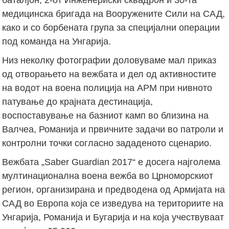
медицинска бригада на Вооружените Сили на САД,
како и со борбената група за специјални операции
под команда на Унгарија.
Низ неколку фотографии доловуваме мал приказ
од отворањето на вежбата и дел од активностите
на водот на воена полиција на АРМ при нивното
патување до крајната дестинација,
воспоставување на базниот камп во близина на
Валчеа, Романија и првичните задачи во патроли и
контролни точки согласно зададеното сценарио.
Вежбата „Saber Guardian 2017“ е досега најголема
мултинационална воена вежба во Црноморскиот
регион, организирана и предводена од Армијата на
САД во Европа која се изведува на териториите на
Унгарија, Романија и Бугарија и на која учествуваат