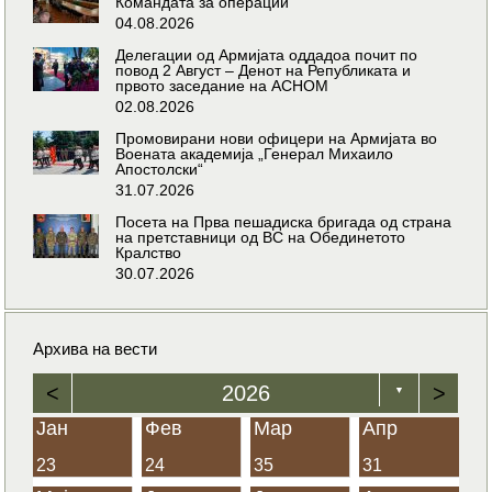
Командата за операции
04.08.2026
Делегации од Армијата оддадоа почит по
повод 2 Август – Денот на Републиката и
првото заседание на АСНОМ
02.08.2026
Промовирани нови офицери на Армијата во
Воената академија „Генерал Михаило
Апостолски“
31.07.2026
Посета на Прва пешадиска бригада од страна
на претставници од ВС на Обединетото
Кралство
30.07.2026
Архива на вести
<
2026
>
▼
Јан
Фев
Мар
Апр
23
24
35
31