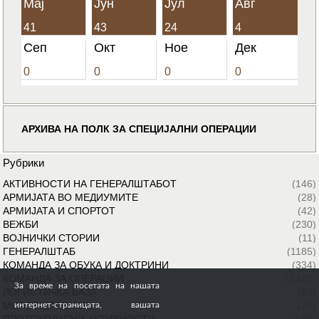
Мај
Јун
Јул
Авг
41
43
24
4
Сеп
Окт
Ное
Дек
0
0
0
0
АРХИВА НА ПОЛК ЗА СПЕЦИЈАЛНИ ОПЕРАЦИИ
Рубрики
АКТИВНОСТИ НА ГЕНЕРАЛШТАБОТ
(146)
АРМИЈАТА ВО МЕДИУМИТЕ
(28)
АРМИЈАТА И СПОРТОТ
(42)
ВЕЖБИ
(230)
ВОЈНИЧКИ СТОРИИ
(11)
ГЕНЕРАЛШТАБ
(1185)
КОМАНДА ЗА ОБУКА И ДОКТРИНИ
(334)
КОМАНДА ЗА ОПЕРАЦИИ
(1422)
За време на посетата на нашата
ЛОГИСТИЧКА БАЗА
(64)
МИРОВНИ МИСИИ
(24)
интернет-страницата, вашата