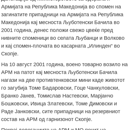
Армијата на Република Македонија во спомен на
загинатите припадници на Армијата на Република
Македонија кај месноста Љуботенски Бачила во
2001 година, денес положи свежо цвеќе пред
нивните споменици во селата Љубанци и Волково
и кај спомен-плочата во касарната „Илинден“ во
Скопје.
На 10 август 2001 година, воено товарно возило на
АРМ на патот кај месноста Љуботенски Бачила
нагази на две противтенковски мини каде животот
го загубија Томе Бадаровски, Гоце Чанкуловски,
Бранко Јанев, Томислав Настевски, Марјанчо
Бошковски, Ивица Златевски, Томе Димовски и
Раде Јанковски, сите припадници на резервниот
состав на АРМ од гарнизонот Скопје.
Покрај делегациите на АРМ и МО почит на